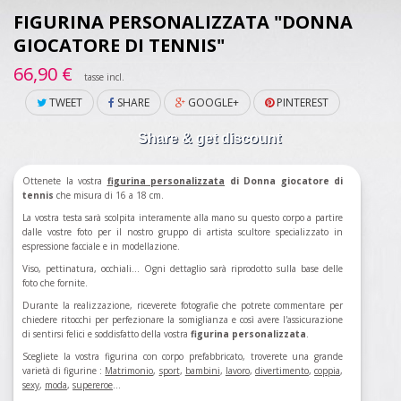
FIGURINA PERSONALIZZATA "DONNA
GIOCATORE DI TENNIS"
66,90 €
tasse incl.
TWEET
SHARE
GOOGLE+
PINTEREST
Share & get discount
Ottenete la vostra
figurina
personalizzata
di Donna giocatore di
tennis
che misura di 16 a 18 cm.
La vostra testa sarà scolpita interamente alla mano su questo corpo a partire
dalle vostre foto per il nostro gruppo di artista scultore specializzato in
espressione facciale e in modellazione.
Viso, pettinatura, occhiali... Ogni dettaglio sarà riprodotto sulla base delle
foto che fornite.
Durante la realizzazione, riceverete fotografie che potrete commentare per
chiedere ritocchi per perfezionare la somiglianza e così avere l'assicurazione
di sentirsi felici e soddisfatto della vostra
figurina personalizzata
.
Scegliete la vostra figurina con corpo prefabbricato, troverete una grande
varietà di figurine :
Matrimonio
,
sport
,
bambini
,
lavoro
,
divertimento
,
coppia
,
sexy
,
moda
,
supereroe
...