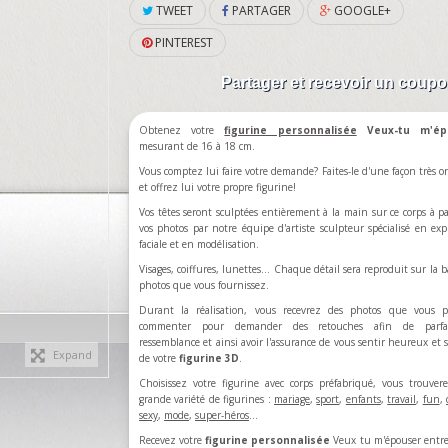
TWEET
PARTAGER
GOOGLE+
PINTEREST
Partager et recevoir un coup
Obtenez votre
figurine personnalisée
Veux-tu m'ép
mesurant de 16 à 18 cm.
Vous comptez lui faire votre demande? Faites-le d'une façon très or
et offrez lui votre propre figurine!
Vos têtes seront sculptées entièrement à la main sur ce corps à pa
vos photos par notre équipe d'artiste sculpteur spécialisé en exp
faciale et en modélisation.
Visages, coiffures, lunettes... Chaque détail sera reproduit sur la b
photos que vous fournissez.
Durant la réalisation, vous recevrez des photos que vous p
commenter pour demander des retouches afin de parfa
ressemblance et ainsi avoir l'assurance de vous sentir heureux et sa
Expand
de votre
figurine 3D
.
Choisissez votre figurine avec corps préfabriqué, vous trouve
grande variété de figurines :
mariage
,
sport
,
enfants
,
travail
,
fun
,
sexy
,
mode
,
super-héros
…
Recevez votre
figurine personnalisée
Veux tu m'épouser
entre