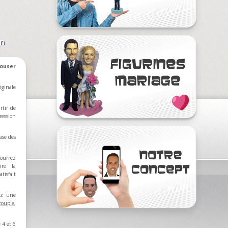
on
ouser
iginale
rtir de
ression
ase des
ourrez
ire la
tisfait
rez une
couple
,
 4 et 6