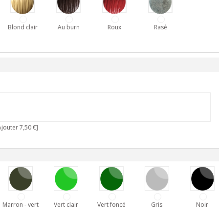
Blond clair
Au burn
Roux
Rasé
jouter 7,50 €]
Marron - vert
Vert clair
Vert foncé
Gris
Noir