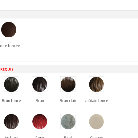
oire foncée
 REQUIS
Brun foncé
Brun
Brun clair
châtain foncé
Au burn
Roux
Rasé
Chauve