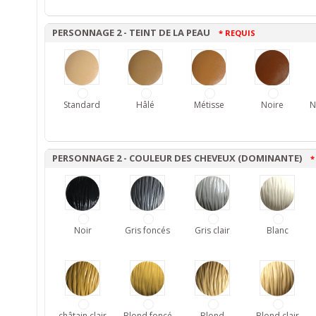
PERSONNAGE 2 - TEINT DE LA PEAU
* REQUIS
Standard
Hâlé
Métisse
Noire
N
PERSONNAGE 2 - COULEUR DES CHEVEUX (DOMINANTE)
*
Noir
Gris foncés
Gris clair
Blanc
châtain clair
Blond foncé
Blond
Blond clair