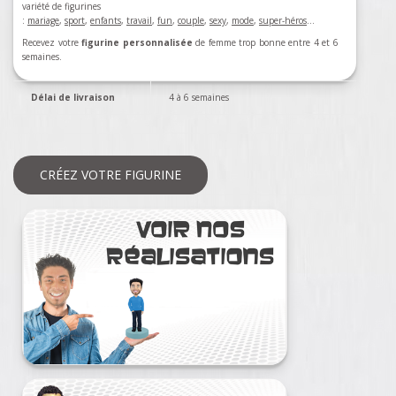
variété de figurines
:
mariage
,
sport
,
enfants
,
travail
,
fun
,
couple
,
sexy
,
mode
,
super-héros
…
Recevez votre
figurine personnalisée
de femme trop bonne entre 4 et 6
semaines.
Délai de livraison
4 à 6 semaines
CRÉEZ VOTRE FIGURINE