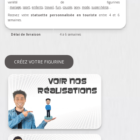
variété de figurines
:
mariage
,
sport
,
enfants
,
travail
,
fun
,
couple
,
sexy
,
mode
,
super-héros
…
Recevez votre
statuette personnalisée en touriste
entre 4 et 6
semaines.
Délai de livraison
4 à 6 semaines
CRÉEZ VOTRE FIGURINE