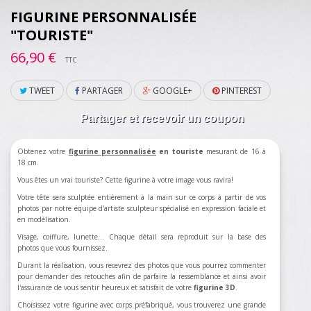
FIGURINE PERSONNALISÉE
"TOURISTE"
66,90 €
TTC
TWEET
PARTAGER
GOOGLE+
PINTEREST
Partager et recevoir un coupon
Obtenez votre
figurine personnalisée
en touriste
mesurant de 16 à
18 cm.
Vous êtes un vrai touriste? Cette figurine à votre image vous ravira!
Votre tête sera sculptée entièrement à la main sur ce corps à partir de vos
photos par notre équipe d'artiste sculpteur spécialisé en expression faciale et
en modélisation.
Visage, coiffure, lunette... Chaque détail sera reproduit sur la base des
photos que vous fournissez.
Durant la réalisation, vous recevrez des photos que vous pourrez commenter
pour demander des retouches afin de parfaire la ressemblance et ainsi avoir
l'assurance de vous sentir heureux et satisfait de votre
figurine 3D
.
Choisissez votre figurine avec corps préfabriqué, vous trouverez une grande