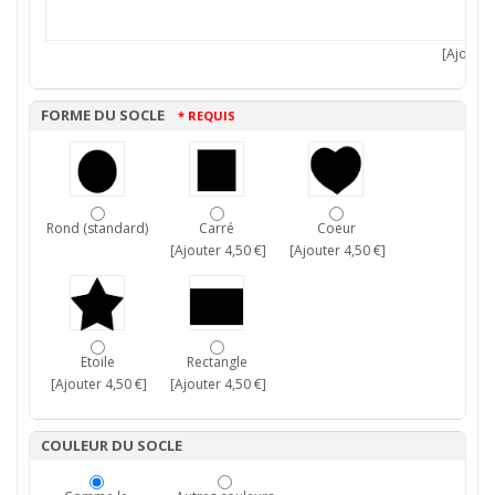
[Ajouter 
FORME DU SOCLE
* REQUIS
Rond (standard)
Carré
Coeur
[Ajouter 4,50 €]
[Ajouter 4,50 €]
Etoile
Rectangle
[Ajouter 4,50 €]
[Ajouter 4,50 €]
COULEUR DU SOCLE