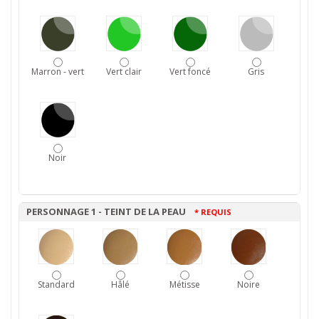
Marron - vert
Vert clair
Vert foncé
Gris
Noir
PERSONNAGE 1 - TEINT DE LA PEAU
* REQUIS
Standard
Hâlé
Métisse
Noire