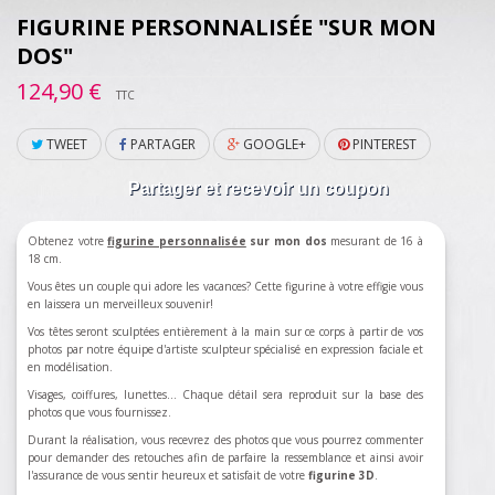
FIGURINE PERSONNALISÉE "SUR MON
DOS"
124,90 €
TTC
TWEET
PARTAGER
GOOGLE+
PINTEREST
Partager et recevoir un coupon
Obtenez votre
figurine personnalisée
sur mon dos
mesurant de 16 à
18 cm.
Vous êtes un couple qui adore les vacances? Cette figurine à votre effigie vous
en laissera un merveilleux souvenir!
Vos têtes seront sculptées entièrement à la main sur ce corps à partir de vos
photos par notre équipe d'artiste sculpteur spécialisé en expression faciale et
en modélisation.
Visages, coiffures, lunettes... Chaque détail sera reproduit sur la base des
photos que vous fournissez.
Durant la réalisation, vous recevrez des photos que vous pourrez commenter
pour demander des retouches afin de parfaire la ressemblance et ainsi avoir
l'assurance de vous sentir heureux et satisfait de votre
figurine 3D
.