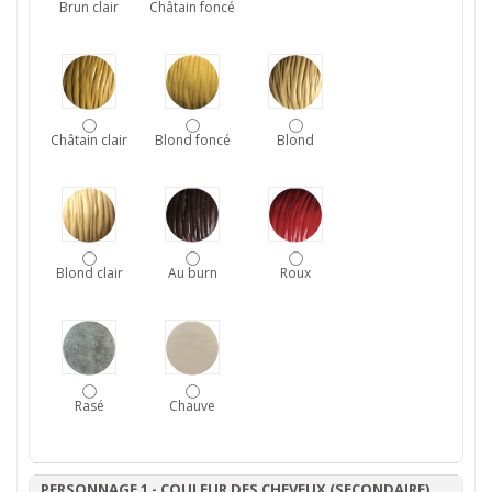
Brun clair
Châtain foncé
Châtain clair
Blond foncé
Blond
Blond clair
Au burn
Roux
Rasé
Chauve
PERSONNAGE 1 - COULEUR DES CHEVEUX (SECONDAIRE)