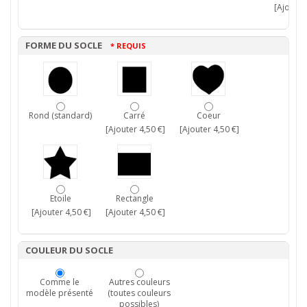
[Ajouter 
FORME DU SOCLE
* REQUIS
Rond (standard)
Carré
Coeur
[Ajouter 4,50 €]
[Ajouter 4,50 €]
Etoile
Rectangle
[Ajouter 4,50 €]
[Ajouter 4,50 €]
COULEUR DU SOCLE
Comme le
Autres couleurs
modèle présenté
(toutes couleurs
possibles)