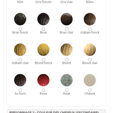
Noir
Gris foncés
Gris clair
Blanc
Brun foncé
Brun
Brun clair
châtain foncé
châtain clair
Blond foncé
Blond
Blond clair
Au burn
Roux
Rasé
Chauve
PERSONNAGE 2 - COULEUR DES CHEVEUX (SECONDAIRE)