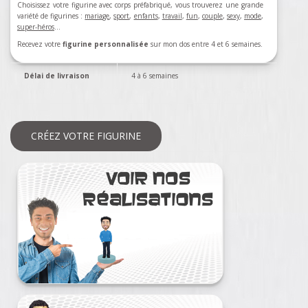
Choisissez votre figurine avec corps préfabriqué, vous trouverez une grande
variété de figurines :
mariage
,
sport
,
enfants
,
travail
,
fun
,
couple
,
sexy
,
mode
,
super-héros
…
Recevez votre
figurine personnalisée
sur mon dos entre 4 et 6 semaines.
Délai de livraison
4 à 6 semaines
CRÉEZ VOTRE FIGURINE