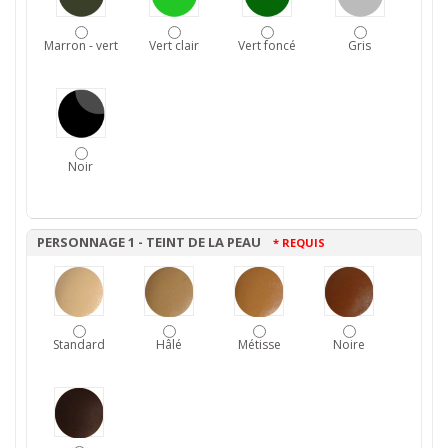
Marron - vert
Vert clair
Vert foncé
Gris
Noir
PERSONNAGE 1 - TEINT DE LA PEAU
* REQUIS
Standard
Hâlé
Métisse
Noire