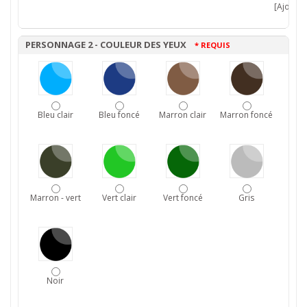
[Ajouter 
PERSONNAGE 2 - COULEUR DES YEUX
* REQUIS
Bleu clair
Bleu foncé
Marron clair
Marron foncé
Marron - vert
Vert clair
Vert foncé
Gris
Noir