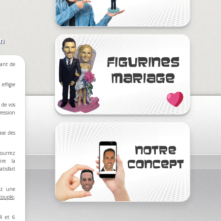
on
ant de
effigie
 de vos
ression
ase des
ourrez
ire la
tisfait
rez une
couple
,
4 et 6