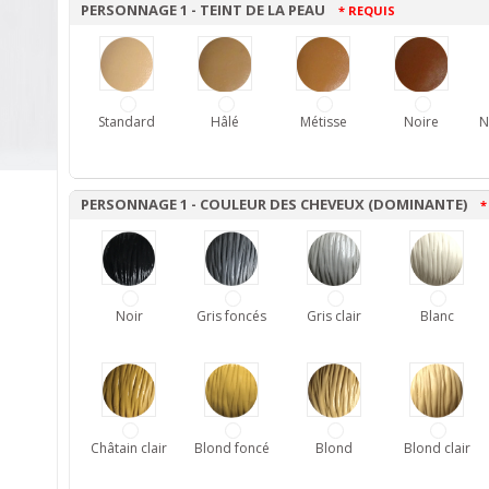
PERSONNAGE 1 - TEINT DE LA PEAU
* REQUIS
Standard
Hâlé
Métisse
Noire
N
PERSONNAGE 1 - COULEUR DES CHEVEUX (DOMINANTE)
*
Noir
Gris foncés
Gris clair
Blanc
Châtain clair
Blond foncé
Blond
Blond clair