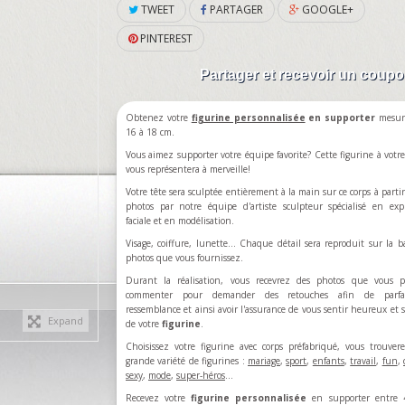
TWEET
PARTAGER
GOOGLE+
PINTEREST
Partager et recevoir un coup
Obtenez votre
figurine personnalisée
en supporter
mesur
16 à 18 cm.
Vous aimez supporter votre équipe favorite? Cette figurine à votre 
vous représentera à merveille!
Votre tête sera sculptée entièrement à la main sur ce corps à partir
photos par notre équipe d'artiste sculpteur spécialisé en exp
faciale et en modélisation.
Visage, coiffure, lunette... Chaque détail sera reproduit sur la b
photos que vous fournissez.
Durant la réalisation, vous recevrez des photos que vous p
commenter pour demander des retouches afin de parfa
ressemblance et ainsi avoir l'assurance de vous sentir heureux et sa
Expand
de votre
figurine
.
Choisissez votre figurine avec corps préfabriqué, vous trouve
grande variété de figurines :
mariage
,
sport
,
enfants
,
travail
,
fun
,
sexy
,
mode
,
super-héros
…
Recevez votre
figurine personnalisée
en supporter entre 