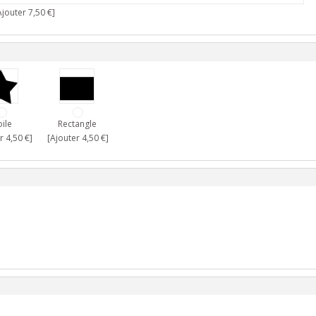
jouter 7,50 €]
oile
Rectangle
r 4,50 €]
[Ajouter 4,50 €]