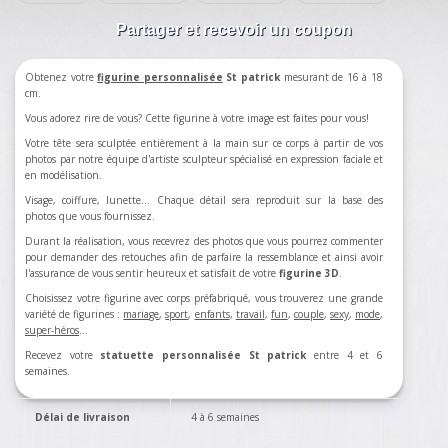
Partager et recevoir un coupon
Obtenez votre
figurine personnalisée
St patrick
mesurant de 16 à 18
cm.
Vous adorez rire de vous? Cette figurine à votre image est faites pour vous!
Votre tête sera sculptée entièrement à la main sur ce corps à partir de vos
photos par notre équipe d'artiste sculpteur spécialisé en expression faciale et
en modélisation.
Visage, coiffure, lunette... Chaque détail sera reproduit sur la base des
photos que vous fournissez.
Durant la réalisation, vous recevrez des photos que vous pourrez commenter
pour demander des retouches afin de parfaire la ressemblance et ainsi avoir
l'assurance de vous sentir heureux et satisfait de votre
figurine 3D
.
Choisissez votre figurine avec corps préfabriqué, vous trouverez une grande
variété de figurines :
mariage
,
sport
,
enfants
,
travail
,
fun
,
couple
,
sexy
,
mode
,
super-héros
…
Recevez votre
statuette personnalisée St patrick
entre 4 et 6
semaines.
Délai de livraison
4 à 6 semaines