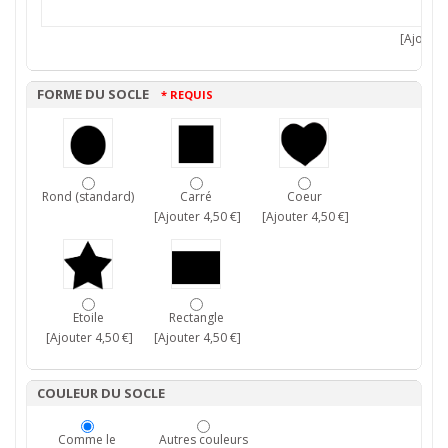
[Ajouter 
FORME DU SOCLE
* REQUIS
Rond (standard)
Carré
Coeur
[Ajouter 4,50 €]
[Ajouter 4,50 €]
Etoile
Rectangle
[Ajouter 4,50 €]
[Ajouter 4,50 €]
COULEUR DU SOCLE
Comme le
Autres couleurs