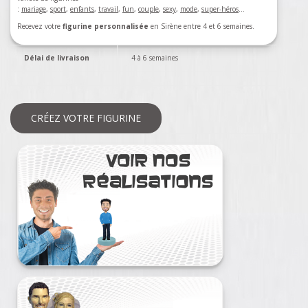
:
mariage
,
sport
,
enfants
,
travail
,
fun
,
couple
,
sexy
,
mode
,
super-héros
…
Recevez votre
figurine personnalisée
en Sirène entre 4 et 6 semaines.
Délai de livraison
4 à 6 semaines
CRÉEZ VOTRE FIGURINE