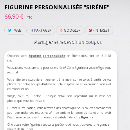
FIGURINE PERSONNALISÉE "SIRÈNE"
66,90 €
TTC
TWEET
PARTAGER
GOOGLE+
PINTEREST
Partager et recevoir un coupon
Obtenez votre
figurine personnalisée
en Sirène mesurant de 16 à 18
cm.
Vous adorez vous prendre pour une sirène? Cette figurine à votre effigie vous
séduira!
Votre tête sera sculptée entièrement à la main sur ce corps à partir de vos
photos par notre équipe d'artiste sculpteur spécialisé en expression faciale et
en modélisation.
Visage, coiffure, lunette... Chaque détail sera reproduit sur la base des
photos que vous fournissez.
Durant la réalisation, vous recevrez des photos que vous pourrez commenter
pour demander des retouches afin de parfaire la ressemblance et ainsi avoir
l'assurance de vous sentir heureux et satisfait de votre
figurine
.
Choisissez votre figurine avec corps préfabriqué, vous trouverez une grande
variété de figurines