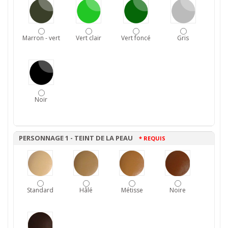
Marron - vert
Vert clair
Vert foncé
Gris
Noir
PERSONNAGE 1 - TEINT DE LA PEAU
* REQUIS
Standard
Hâlé
Métisse
Noire