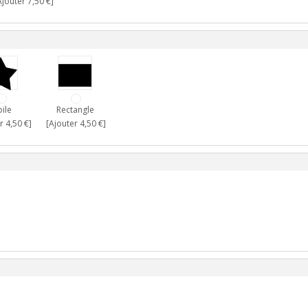
jouter 7,50 €]
oile
Rectangle
r 4,50 €]
[Ajouter 4,50 €]