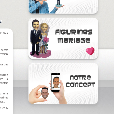
on
e 16 à
 de vos
ression
ase des
ourrez
ire la
tisfait
rez une
nes
ros
…
4 et 6