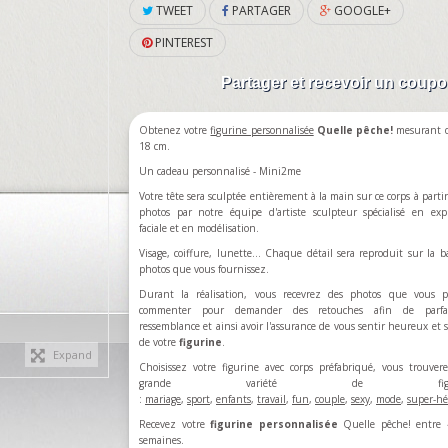
TWEET
PARTAGER
GOOGLE+
PINTEREST
Partager et recevoir un coup
Obtenez votre
figurine personnalisée
Quelle pêche!
mesurant d
18 cm.
Un cadeau personnalisé - Mini2me
Votre tête sera sculptée entièrement à la main sur ce corps à partir
photos par notre équipe d'artiste sculpteur spécialisé en exp
faciale et en modélisation.
Visage, coiffure, lunette... Chaque détail sera reproduit sur la b
photos que vous fournissez.
Durant la réalisation, vous recevrez des photos que vous p
commenter pour demander des retouches afin de parfa
ressemblance et ainsi avoir l'assurance de vous sentir heureux et sa
de votre
figurine
.
Expand
Choisissez votre figurine avec corps préfabriqué, vous trouve
grande variété de figuri
:
mariage
,
sport
,
enfants
,
travail
,
fun
,
couple
,
sexy
,
mode
,
super-hé
Recevez votre
figurine personnalisée
Quelle pêche! entre 
semaines.