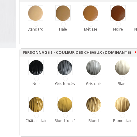
Standard
Hâlé
Métisse
Noire
N
PERSONNAGE 1 - COULEUR DES CHEVEUX (DOMINANTE)
*
Noir
Gris foncés
Gris clair
Blanc
Châtain clair
Blond foncé
Blond
Blond clair