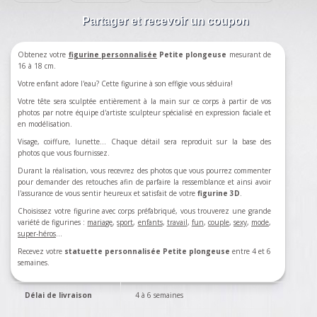
Partager et recevoir un coupon
Obtenez votre
figurine personnalisée
Petite plongeuse
mesurant de
16 à 18 cm.
Votre enfant adore l'eau? Cette figurine à son effigie vous séduira!
Votre tête sera sculptée entièrement à la main sur ce corps à partir de vos
photos par notre équipe d'artiste sculpteur spécialisé en expression faciale et
en modélisation.
Visage, coiffure, lunette... Chaque détail sera reproduit sur la base des
photos que vous fournissez.
Durant la réalisation, vous recevrez des photos que vous pourrez commenter
pour demander des retouches afin de parfaire la ressemblance et ainsi avoir
l'assurance de vous sentir heureux et satisfait de votre
figurine 3D
.
Choisissez votre figurine avec corps préfabriqué, vous trouverez une grande
variété de figurines :
mariage
,
sport
,
enfants
,
travail
,
fun
,
couple
,
sexy
,
mode
,
super-héros
…
Recevez votre
statuette personnalisée Petite plongeuse
entre 4 et 6
semaines.
Délai de livraison
4 à 6 semaines