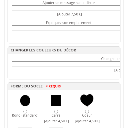
Ajouter un message sur le décor
[Ajouter 7,50 €]
Expliquez son emplacement
CHANGER LES COULEURS DU DÉCOR
Changer les cou
[Ajouter 
FORME DU SOCLE
* REQUIS
Rond (standard)
Carré
Coeur
[Ajouter 4,50 €]
[Ajouter 4,50 €]