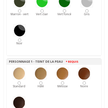
Marron - vert
Vert clair
Vert foncé
Gris
Noir
PERSONNAGE 1 - TEINT DE LA PEAU
* REQUIS
Standard
Hâlé
Métisse
Noire