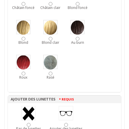
Châtain foncé
Châtain clair
Blond foncé
Blond
Blond clair
Au burn
Roux
Rasé
AJOUTER DES LUNETTES
* REQUIS
Pas de lunettes
Ajouter des lunettes