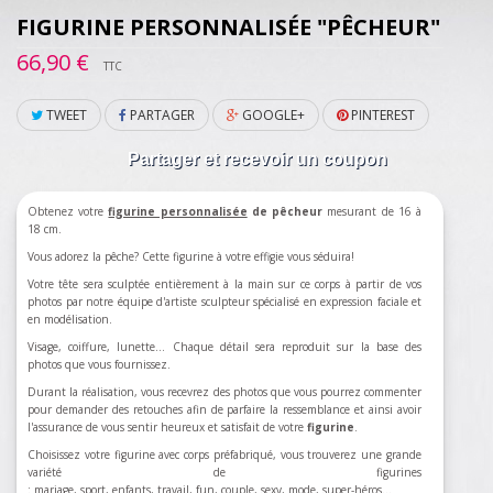
FIGURINE PERSONNALISÉE "PÊCHEUR"
66,90 €
TTC
TWEET
PARTAGER
GOOGLE+
PINTEREST
Partager et recevoir un coupon
Obtenez votre
figurine personnalisée
de pêcheur
mesurant de 16 à
18 cm.
Vous adorez la pêche? Cette figurine à votre effigie vous séduira!
Votre tête sera sculptée entièrement à la main sur ce corps à partir de vos
photos par notre équipe d'artiste sculpteur spécialisé en expression faciale et
en modélisation.
Visage, coiffure, lunette... Chaque détail sera reproduit sur la base des
photos que vous fournissez.
Durant la réalisation, vous recevrez des photos que vous pourrez commenter
pour demander des retouches afin de parfaire la ressemblance et ainsi avoir
l'assurance de vous sentir heureux et satisfait de votre
figurine
.
Choisissez votre figurine avec corps préfabriqué, vous trouverez une grande
variété de figurines
:
mariage
,
sport
,
enfants
,
travail
,
fun
,
couple
,
sexy
,
mode
,
super-héros
…