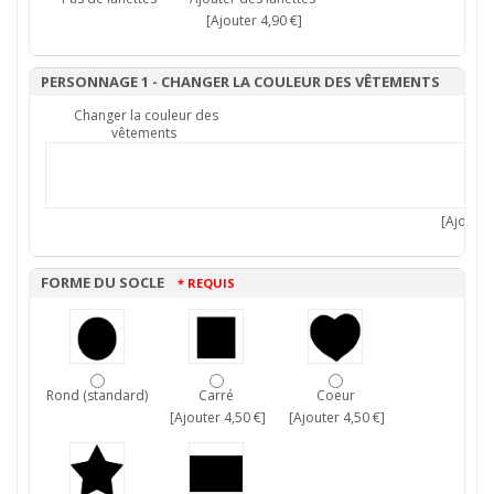
[Ajouter 4,90 €]
PERSONNAGE 1 - CHANGER LA COULEUR DES VÊTEMENTS
Changer la couleur des
vêtements
[Ajouter 
FORME DU SOCLE
* REQUIS
Rond (standard)
Carré
Coeur
[Ajouter 4,50 €]
[Ajouter 4,50 €]