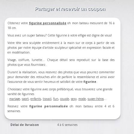
Partager et recevoir un coupon
Obtenez votre
figurine personnalisée
oh mon bateau mesurant de 16 à
18 cm.
Vous avez un super bateau? Cette figurine à votre effigie est digne de vous!
Votre tête sera sculptée entièrement à la main sur ce corps à partir de vos
photos par notre équipe d'artiste sculpteur spécialisé en expression faciale et
en modélisation.
Visage, coiffure, lunette... Chaque détail sera reproduit sur la base des
photos que vous fournissez.
Durant la réalisation, vous recevrez des photos que vous pourrez commenter
pour demander des retouches afin de parfaire la ressemblance et ainsi avoir
l'assurance de vous sentir heureux et satisfait de votre
figurine
.
Choisissez votre figurine avec corps préfabriqué, vous trouverez une grande
variété de figurines
:
mariage
,
sport
,
enfants
,
travail
,
fun
,
couple
,
sexy
,
mode
,
super-héros
…
Recevez votre
figurine personnalisée
oh mon bateau entre 4 et 6
semaines.
Délai de livraison
4 à 6 semaines