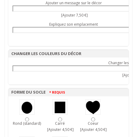
Ajouter un message sur le décor
[Ajouter 7,50 €]
Expliquez son emplacement
CHANGER LES COULEURS DU DÉCOR
Changer les cou
[Ajouter 
FORME DU SOCLE
* REQUIS
Rond (standard)
Carré
Coeur
[Ajouter 4,50 €]
[Ajouter 4,50 €]