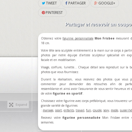
TWEET
PARTAGER
GOOGLE+
PINTEREST
Partager et recevoir un coup
Obtenez votre
figurine personnalisée
Mon
Frisbee
mesurant d
18 cm.
Votre tête sera sculptée entièrement à la main sur ce corps à partir
photos par notre équipe d'artiste sculpteur spécialisé en exp
faciale et en modélisation.
Visage, coiffure, lunette... Chaque détail sera reproduit sur la b
photos que vous fournissez.
Durant la réalisation, vous recevrez des photos que vous p
commenter pour demander des retouches afin de parfa
ressemblance et ainsi avoir l'assurance de vous sentir heureux et sa
de votre
figurine en sportif
.
Choisissez votre figurine avec corps préfabriqué, vous trouverez u
Expand
grande variété de figurines
:
mariage
,
sport
,
enfants
,
travail
,
fun
,
couple
,
sexy
,
mode
,
super-hé
Recevez votre
figurine personnalisée
Mon
Frisbee
entre 
semaines.