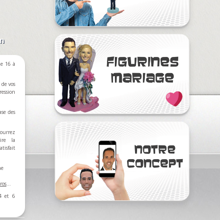
on
e 16 à
 de vos
ression
ase des
ourrez
ire la
tisfait
ne
ros
…
4 et 6