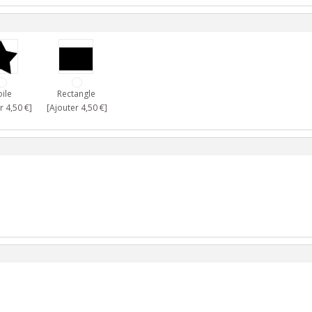
oile
Rectangle
r 4,50 €]
[Ajouter 4,50 €]