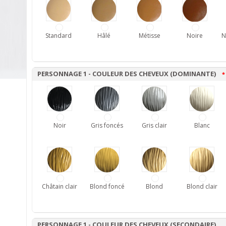
Standard
Hâlé
Métisse
Noire
N
PERSONNAGE 1 - COULEUR DES CHEVEUX (DOMINANTE)
*
Noir
Gris foncés
Gris clair
Blanc
Châtain clair
Blond foncé
Blond
Blond clair
PERSONNAGE 1 - COULEUR DES CHEVEUX (SECONDAIRE)