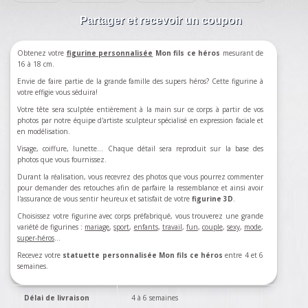
Partager et recevoir un coupon
Obtenez votre
figurine personnalisée
Mon fils ce héros
mesurant de
16 à 18 cm.
Envie de faire partie de la grande famille des supers héros? Cette figurine à
votre effigie vous séduira!
Votre tête sera sculptée entièrement à la main sur ce corps à partir de vos
photos par notre équipe d'artiste sculpteur spécialisé en expression faciale et
en modélisation.
Visage, coiffure, lunette... Chaque détail sera reproduit sur la base des
photos que vous fournissez.
Durant la réalisation, vous recevrez des photos que vous pourrez commenter
pour demander des retouches afin de parfaire la ressemblance et ainsi avoir
l'assurance de vous sentir heureux et satisfait de votre
figurine 3D
.
Choisissez votre figurine avec corps préfabriqué, vous trouverez une grande
variété de figurines :
mariage
,
sport
,
enfants
,
travail
,
fun
,
couple
,
sexy
,
mode
,
super-héros
…
Recevez votre
statuette personnalisée Mon fils ce héros
entre 4 et 6
semaines.
Délai de livraison
4 à 6 semaines