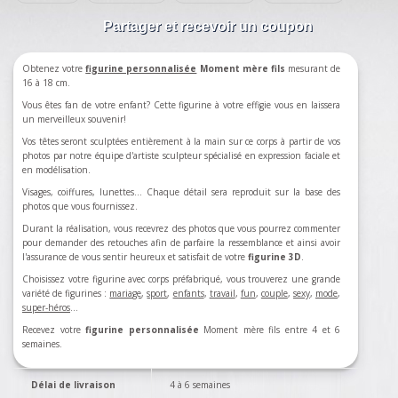
Partager et recevoir un coupon
Obtenez votre
figurine personnalisée
Moment mère fils
mesurant de
16 à 18 cm.
Vous êtes fan de votre enfant? Cette figurine à votre effigie vous en laissera
un merveilleux souvenir!
Vos têtes seront sculptées entièrement à la main sur ce corps à partir de vos
photos par notre équipe d'artiste sculpteur spécialisé en expression faciale et
en modélisation.
Visages, coiffures, lunettes... Chaque détail sera reproduit sur la base des
photos que vous fournissez.
Durant la réalisation, vous recevrez des photos que vous pourrez commenter
pour demander des retouches afin de parfaire la ressemblance et ainsi avoir
l'assurance de vous sentir heureux et satisfait de votre
figurine 3D
.
Choisissez votre figurine avec corps préfabriqué, vous trouverez une grande
variété de figurines :
mariage
,
sport
,
enfants
,
travail
,
fun
,
couple
,
sexy
,
mode
,
super-héros
…
Recevez votre
figurine personnalisée
Moment mère fils entre 4 et 6
semaines.
Délai de livraison
4 à 6 semaines