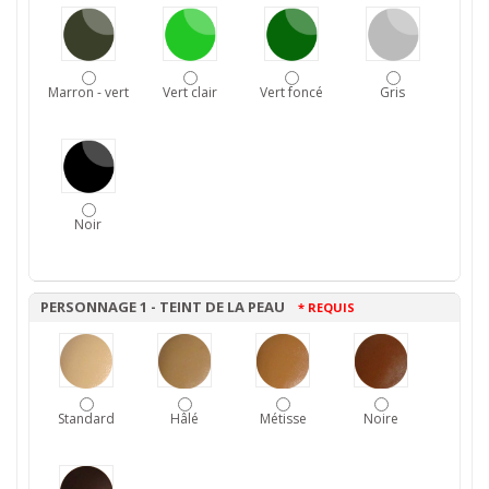
Marron - vert
Vert clair
Vert foncé
Gris
Noir
PERSONNAGE 1 - TEINT DE LA PEAU
* REQUIS
Standard
Hâlé
Métisse
Noire