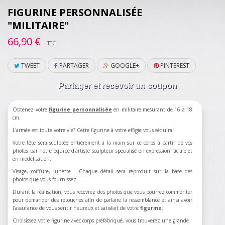
FIGURINE PERSONNALISÉE
"MILITAIRE"
66,90 €
TTC
TWEET
PARTAGER
GOOGLE+
PINTEREST
Partager et recevoir un coupon
Obtenez votre
figurine personnalisée
en militaire mesurant de 16 à 18
cm.
L'armée est toute votre vie? Cette figurine à votre effigie vous séduira!
Votre tête sera sculptée entièrement à la main sur ce corps à partir de vos
photos par notre équipe d'artiste sculpteur spécialisé en expression faciale et
en modélisation.
Visage, coiffure, lunette... Chaque détail sera reproduit sur la base des
photos que vous fournissez.
Durant la réalisation, vous recevrez des photos que vous pourrez commenter
pour demander des retouches afin de parfaire la ressemblance et ainsi avoir
l'assurance de vous sentir heureux et satisfait de votre
figurine
.
Choisissez votre figurine avec corps préfabriqué, vous trouverez une grande