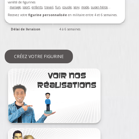
variété de figurines
:
mariage
,
sport
,
enfants
,
travail
,
fun
,
couple
,
sexy
,
mode
,
super-héros
…
Recevez votre
figurine personnalisée
en militaire entre 4 et 6 semaines.
Délai de livraison
4 à 6 semaines
CRÉEZ VOTRE FIGURINE