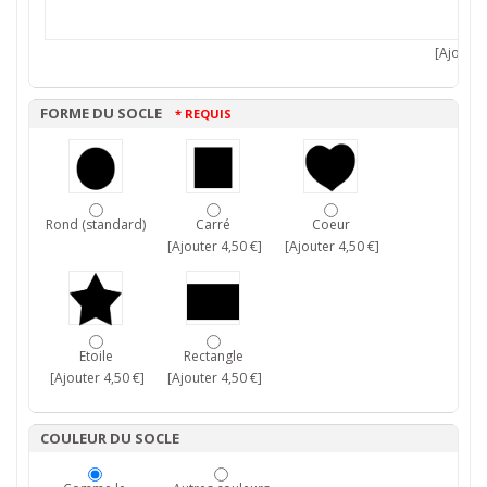
[Ajouter 
FORME DU SOCLE
* REQUIS
Rond (standard)
Carré
Coeur
[Ajouter 4,50 €]
[Ajouter 4,50 €]
Etoile
Rectangle
[Ajouter 4,50 €]
[Ajouter 4,50 €]
COULEUR DU SOCLE