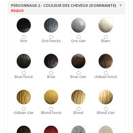
PERSONNAGE 2 - COULEUR DES CHEVEUX (DOMINANTE)
*
REQUIS
Noir
Gris foncés
Gris clair
Blanc
Brun foncé
Brun
Brun clair
châtain foncé
châtain clair
Blond foncé
Blond
Blond clair