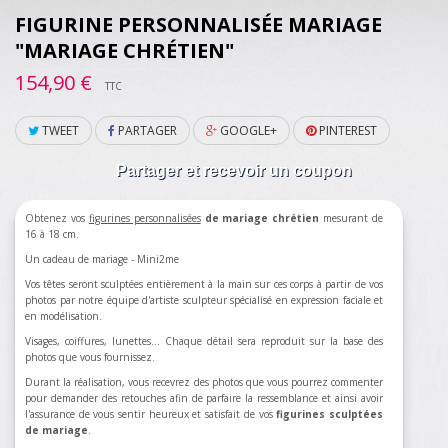
FIGURINE PERSONNALISÉE MARIAGE
"MARIAGE CHRÉTIEN"
154,90 €
TTC
TWEET
PARTAGER
GOOGLE+
PINTEREST
Partager et recevoir un coupon
Obtenez vos
figurines personnalisées
de mariage chrétien
mesurant de
16 à 18 cm.
Un cadeau de mariage - Mini2me
Vos têtes seront sculptées entièrement à la main sur ces corps à partir de vos
photos par notre équipe d'artiste sculpteur spécialisé en expression faciale et
en modélisation.
Visages, coiffures, lunettes... Chaque détail sera reproduit sur la base des
photos que vous fournissez.
Durant la réalisation, vous recevrez des photos que vous pourrez commenter
pour demander des retouches afin de parfaire la ressemblance et ainsi avoir
l'assurance de vous sentir heureux et satisfait de vos
figurines sculptées
de mariage
.