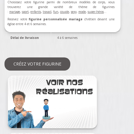
Choisissez votre figurine parmi de nombreux modèles de corps, vous
trouverez une grande variété de thème de figurines
:
mariage
,
sport
,
enfants
,
travail
,
fun
,
couple
,
sexy
,
mode
,
super-héros
…
Recevez votre
figurine personnalisée mariage
chrétien devant une
église entre 4 et 6 semaines.
Délai de livraison
4 à 6 semaines
CRÉEZ VOTRE FIGURINE