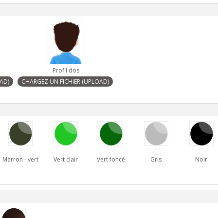
Profil dos
Marron - vert
Vert clair
Vert foncé
Gris
Noir