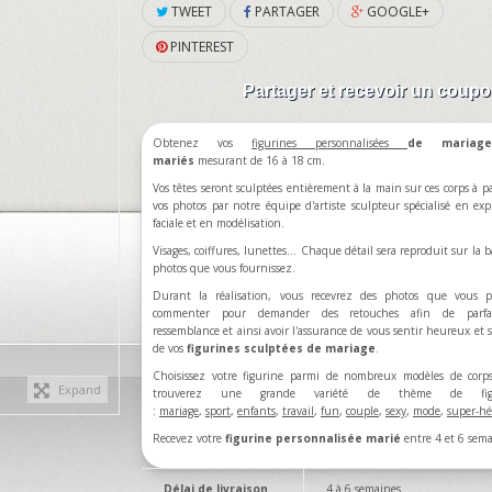
TWEET
PARTAGER
GOOGLE+
PINTEREST
Partager et recevoir un coup
Obtenez vos
figurines personnalisées
de mariag
mariés
mesurant de 16 à 18 cm.
Vos têtes seront sculptées entièrement à la main sur ces corps à pa
vos photos par notre équipe d'artiste sculpteur spécialisé en exp
faciale et en modélisation.
Visages, coiffures, lunettes... Chaque détail sera reproduit sur la b
photos que vous fournissez.
Durant la réalisation, vous recevrez des photos que vous p
commenter pour demander des retouches afin de parfa
ressemblance et ainsi avoir l'assurance de vous sentir heureux et sa
de vos
figurines sculptées de mariage
.
Choisissez votre figurine parmi de nombreux modèles de corp
Expand
trouverez une grande variété de thème de figu
:
mariage
,
sport
,
enfants
,
travail
,
fun
,
couple
,
sexy
,
mode
,
super-hé
Recevez votre
figurine personnalisée marié
entre 4 et 6 sema
Délai de livraison
4 à 6 semaines