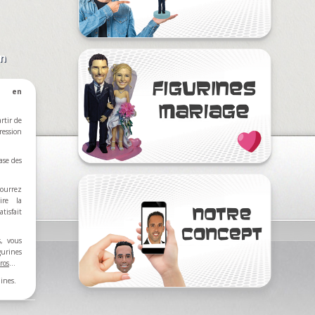
on
e en
rtir de
ression
ase des
ourrez
ire la
tisfait
s, vous
rines
ros
…
ines.