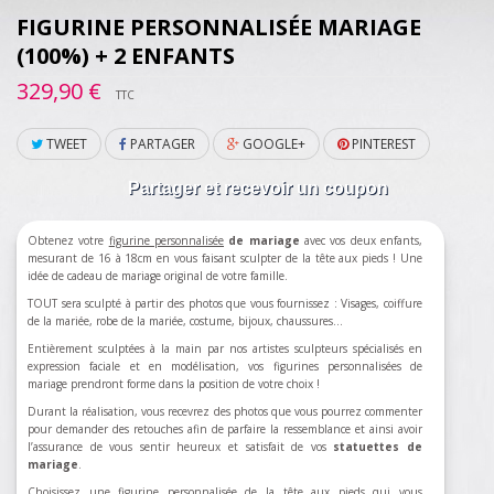
FIGURINE PERSONNALISÉE MARIAGE
(100%) + 2 ENFANTS
329,90 €
TTC
TWEET
PARTAGER
GOOGLE+
PINTEREST
Partager et recevoir un coupon
Obtenez votre
figurine personnalisée
de mariage
avec vos deux enfants,
mesurant de 16 à 18cm en vous faisant sculpter de la tête aux pieds ! Une
idée de cadeau de mariage original de votre famille.
TOUT sera sculpté à partir des photos que vous fournissez : Visages, coiffure
de la mariée, robe de la mariée, costume, bijoux, chaussures…
Entièrement sculptées à la main par nos artistes sculpteurs spécialisés en
expression faciale et en modélisation, vos figurines personnalisées de
mariage prendront forme dans la position de votre choix !
Durant la réalisation, vous recevrez des photos que vous pourrez commenter
pour demander des retouches afin de parfaire la ressemblance et ainsi avoir
l’assurance de vous sentir heureux et satisfait de vos
statuettes de
mariage
.
Choisissez une figurine personnalisée de la tête aux pieds qui vous