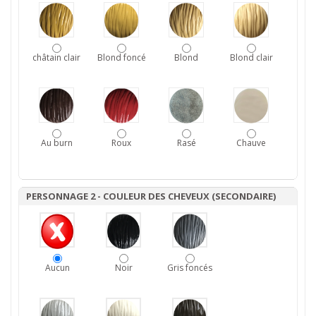
châtain clair
Blond foncé
Blond
Blond clair
Au burn
Roux
Rasé
Chauve
PERSONNAGE 2 - COULEUR DES CHEVEUX (SECONDAIRE)
Aucun
Noir
Gris foncés