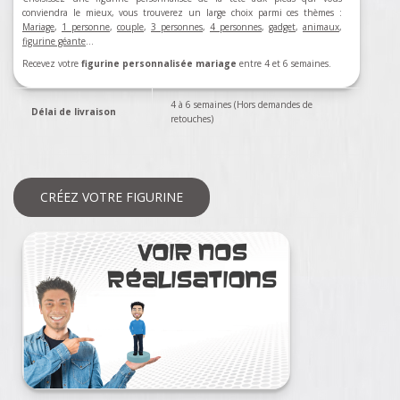
conviendra le mieux, vous trouverez un large choix parmi ces thèmes :
Mariage
,
1 personne
,
couple
,
3 personnes
,
4 personnes
,
gadget
,
animaux
,
figurine géante
...
Recevez votre
figurine personnalisée mariage
entre 4 et 6 semaines.
4 à 6 semaines (Hors demandes de
Délai de livraison
retouches)
CRÉEZ VOTRE FIGURINE