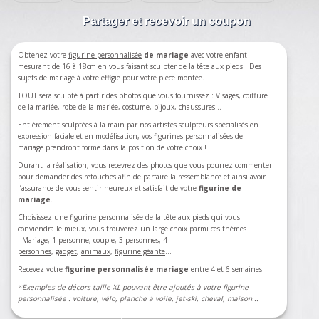
Partager et recevoir un coupon
Obtenez votre
figurine personnalisée
de mariage
avec votre enfant
mesurant de 16 à 18cm en vous faisant sculpter de la tête aux pieds ! Des
sujets de mariage à votre effigie pour votre pièce montée.
TOUT sera sculpté à partir des photos que vous fournissez : Visages, coiffure
de la mariée, robe de la mariée, costume, bijoux, chaussures…
Entièrement sculptées à la main par nos artistes sculpteurs spécialisés en
expression faciale et en modélisation, vos figurines personnalisées de
mariage prendront forme dans la position de votre choix !
Durant la réalisation, vous recevrez des photos que vous pourrez commenter
pour demander des retouches afin de parfaire la ressemblance et ainsi avoir
l’assurance de vous sentir heureux et satisfait de votre
figurine de
mariage
.
Choisissez une figurine personnalisée de la tête aux pieds qui vous
conviendra le mieux, vous trouverez un large choix parmi ces thèmes
:
Mariage
,
1 personne
,
couple
,
3 personnes
,
4
personnes
,
gadget
,
animaux
,
figurine géante
...
Recevez votre
figurine personnalisée mariage
entre 4 et 6 semaines.
*Exemples de décors taille XL pouvant être ajoutés à votre figurine
personnalisée : voiture, vélo, planche à voile, jet-ski, cheval, maison...