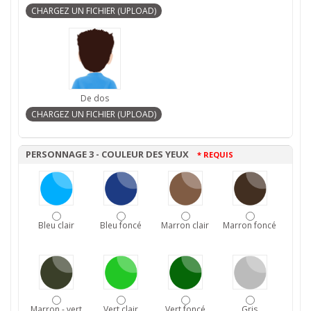
De dos
PERSONNAGE 3 - COULEUR DES YEUX
* REQUIS
Bleu clair
Bleu foncé
Marron clair
Marron foncé
Marron - vert
Vert clair
Vert foncé
Gris