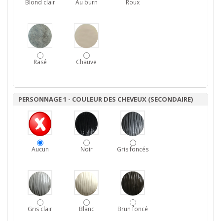
Blond clair
Au burn
Roux
Rasé
Chauve
PERSONNAGE 1 - COULEUR DES CHEVEUX (SECONDAIRE)
Aucun
Noir
Gris foncés
Gris clair
Blanc
Brun foncé