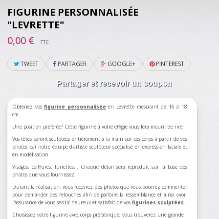
FIGURINE PERSONNALISÉE
"LEVRETTE"
0,00 €
TTC
TWEET
PARTAGER
GOOGLE+
PINTEREST
Partager et recevoir un coupon
Obtenez vos
figurine personnalisée
en Levrette mesurant de 16 à 18
cm.
Une position préférée? Cette figurine à votre effigie vous fera mourir de rire!
Vos têtes seront sculptées entièrement à la main sur ces corps à partir de vos
photos par notre équipe d'artiste sculpteur spécialisé en expression faciale et
en modélisation.
Visages, coiffures, lunettes... Chaque détail sera reproduit sur la base des
photos que vous fournissez.
Durant la réalisation, vous recevrez des photos que vous pourrez commenter
pour demander des retouches afin de parfaire la ressemblance et ainsi avoir
l'assurance de vous sentir heureux et satisfait de vos
figurines sculptées
.
Choisissez votre figurine avec corps préfabriqué, vous trouverez une grande