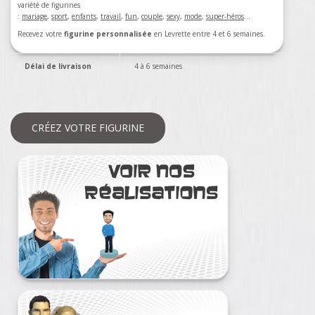
variété de figurines
:
mariage
,
sport
,
enfants
,
travail
,
fun
,
couple
,
sexy
,
mode
,
super-héros
…
Recevez votre
figurine personnalisée
en Levrette entre 4 et 6 semaines.
Délai de livraison
4 à 6 semaines
CRÉEZ VOTRE FIGURINE