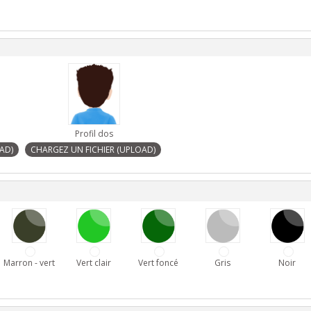
Profil dos
Marron - vert
Vert clair
Vert foncé
Gris
Noir