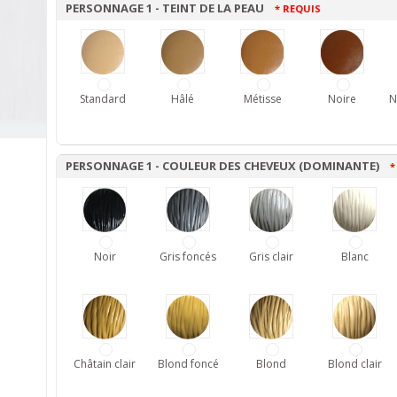
PERSONNAGE 1 - TEINT DE LA PEAU
* REQUIS
Standard
Hâlé
Métisse
Noire
N
PERSONNAGE 1 - COULEUR DES CHEVEUX (DOMINANTE)
*
Noir
Gris foncés
Gris clair
Blanc
Châtain clair
Blond foncé
Blond
Blond clair