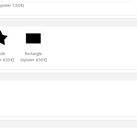
jouter 7,50 €]
oile
Rectangle
r 4,50 €]
[Ajouter 4,50 €]