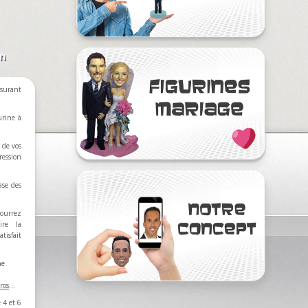
on
surant
urine à
 de vos
ression
ase des
ourrez
ire la
tisfait
ne
ros
…
 4 et 6