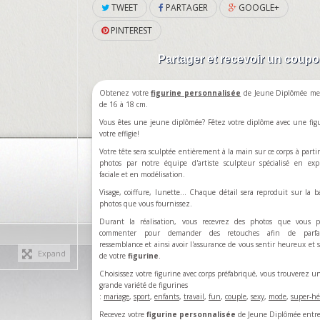
TWEET
PARTAGER
GOOGLE+
PINTEREST
Partager et recevoir un coup
Obtenez votre
figurine personnalisée
de Jeune Diplômée me
de 16 à 18 cm.
Vous êtes une jeune diplômée? Fêtez votre diplôme avec une fig
votre
effigie!
Votre tête sera sculptée entièrement à la main sur ce corps à partir
photos par notre équipe d'artiste sculpteur spécialisé en exp
faciale et en modélisation.
Visage, coiffure, lunette... Chaque détail sera reproduit sur la b
photos que vous fournissez.
Durant la réalisation, vous recevrez des photos que vous p
commenter pour demander des retouches afin de parfa
ressemblance et ainsi avoir l'assurance de vous sentir heureux et sa
Expand
de votre
figurine
.
Choisissez votre figurine avec corps préfabriqué, vous trouverez u
grande variété de figurines
:
mariage
,
sport
,
enfants
,
travail
,
fun
,
couple
,
sexy
,
mode
,
super-hé
Recevez votre
figurine personnalisée
de Jeune Diplômée entre