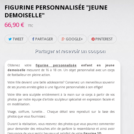
FIGURINE PERSONNALISÉE "JEUNE
DEMOISELLE"
66,90 €
TTC
TWEET
PARTAGER
GOOGLE+
PINTEREST
Partager et recevoir un coupon
Obtenez votre
figurine personnalisée
enfant en jeune
demoiselle
mesurant de 16 à 18 cm. Un objet personnalisé avec un corps
de footballeur en pleine action.
Votre fille devient une belle adolescente? Conservez un merveilleux souvenir
de ses jeunes années grâce à une figurine personnalisée à son effigie!
Votre tête sera sculptée entièrement à la main sur ce corps à partir de vos
photos par notre équipe d'artiste sculpteur spécialisé en expression faciale et
en modélisation.
Visage, coiffure, lunette... Chaque détail sera reproduit sur la base des
photos que vous fournissez.
Durant la réalisation, vous recevrez des photos que vous pourrez commenter
pour demander des retouches afin de parfaire la ressemblance et ainsi avoir
l'assurance de vous sentir heureux et satisfait de votre
figurine 3D
.