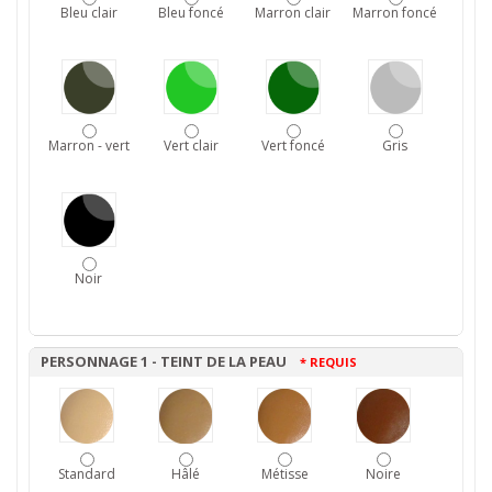
Bleu clair
Bleu foncé
Marron clair
Marron foncé
Marron - vert
Vert clair
Vert foncé
Gris
Noir
PERSONNAGE 1 - TEINT DE LA PEAU
* REQUIS
Standard
Hâlé
Métisse
Noire