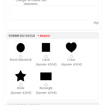
Changer la couleur des
vêtements
[Ajouter 
FORME DU SOCLE
* REQUIS
Rond (standard)
Carré
Coeur
[Ajouter 4,50 €]
[Ajouter 4,50 €]
Etoile
Rectangle
[Ajouter 4,50 €]
[Ajouter 4,50 €]