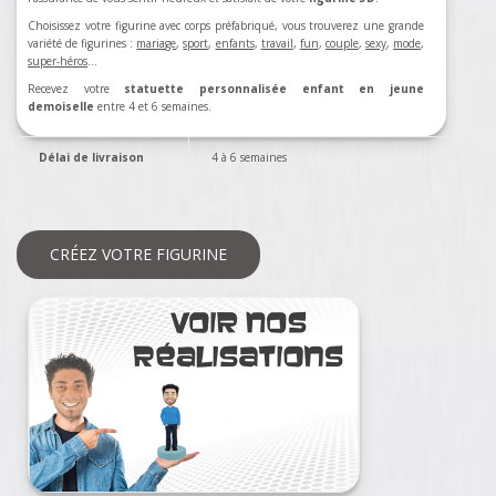
Choisissez votre figurine avec corps préfabriqué, vous trouverez une grande
variété de figurines :
mariage
,
sport
,
enfants
,
travail
,
fun
,
couple
,
sexy
,
mode
,
super-héros
…
Recevez votre
statuette personnalisée enfant en jeune
demoiselle
entre 4 et 6 semaines.
Délai de livraison
4 à 6 semaines
CRÉEZ VOTRE FIGURINE