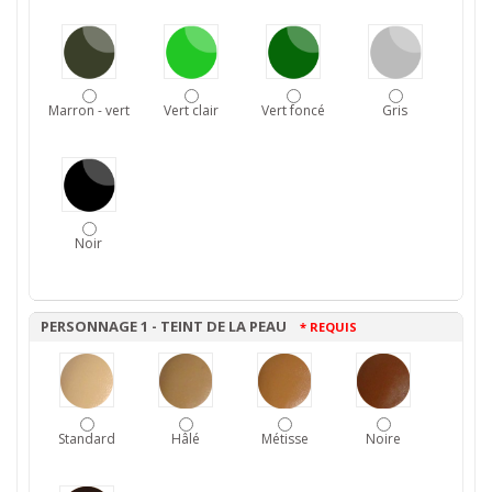
Marron - vert
Vert clair
Vert foncé
Gris
Noir
PERSONNAGE 1 - TEINT DE LA PEAU
* REQUIS
Standard
Hâlé
Métisse
Noire