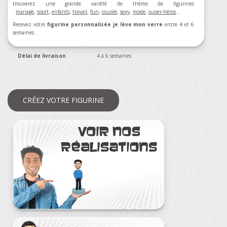
trouverez une grande variété de thème de figurines
:
mariage
,
sport
,
enfants
,
travail
,
fun
,
couple
,
sexy
,
mode
,
super-héros
…
Recevez votre
figurine personnalisée je lève mon verre
entre 4 et 6
semaines.
Délai de livraison
4 à 6 semaines
CRÉEZ VOTRE FIGURINE