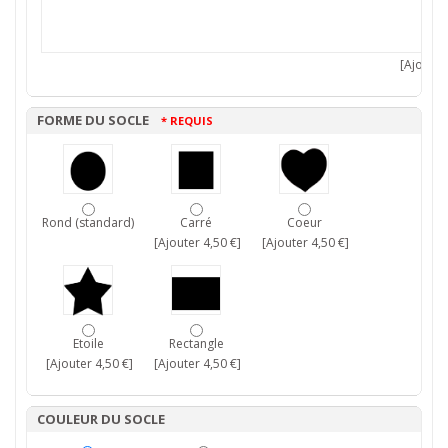
[Ajouter 
FORME DU SOCLE
* REQUIS
Rond (standard)
Carré
Coeur
[Ajouter 4,50 €]
[Ajouter 4,50 €]
Etoile
Rectangle
[Ajouter 4,50 €]
[Ajouter 4,50 €]
COULEUR DU SOCLE