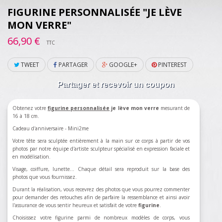
FIGURINE PERSONNALISÉE "JE LÈVE
MON VERRE"
66,90 €
TTC
TWEET
PARTAGER
GOOGLE+
PINTEREST
Partager et recevoir un coupon
Obtenez votre
figurine personnalisée
je lève mon verre
mesurant de
16 à 18 cm.
Cadeau d'anniversaire - Mini2me
Votre tête sera sculptée entièrement à la main sur ce corps à partir de vos
photos par notre équipe d'artiste sculpteur spécialisé en expression faciale et
en modélisation.
Visage, coiffure, lunette... Chaque détail sera reproduit sur la base des
photos que vous fournissez.
Durant la réalisation, vous recevrez des photos que vous pourrez commenter
pour demander des retouches afin de parfaire la ressemblance et ainsi avoir
l'assurance de vous sentir heureux et satisfait de votre
figurine
.
Choisissez votre figurine parmi de nombreux modèles de corps, vous