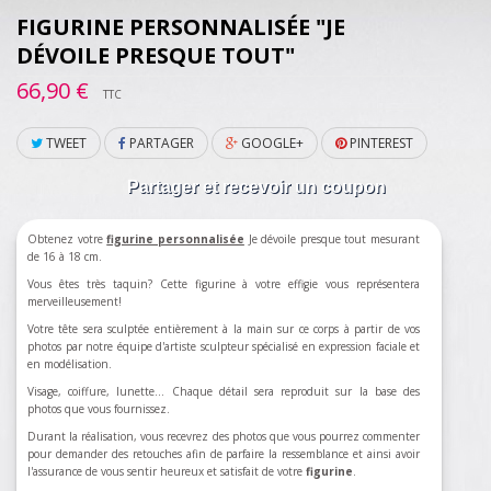
FIGURINE PERSONNALISÉE "JE
DÉVOILE PRESQUE TOUT"
66,90 €
TTC
TWEET
PARTAGER
GOOGLE+
PINTEREST
Partager et recevoir un coupon
Obtenez votre
figurine personnalisée
Je dévoile presque tout mesurant
de 16 à 18 cm.
Vous êtes très taquin? Cette figurine à votre effigie vous représentera
merveilleusement!
Votre tête sera sculptée entièrement à la main sur ce corps à partir de vos
photos par notre équipe d'artiste sculpteur spécialisé en expression faciale et
en modélisation.
Visage, coiffure, lunette... Chaque détail sera reproduit sur la base des
photos que vous fournissez.
Durant la réalisation, vous recevrez des photos que vous pourrez commenter
pour demander des retouches afin de parfaire la ressemblance et ainsi avoir
l'assurance de vous sentir heureux et satisfait de votre
figurine
.