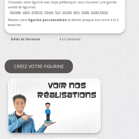
Choisissez votre figurine avec corps préfabriqué, vous trouverez une grande
variété de figurines
:
mariage
,
sport
,
enfants
,
travail
,
fun
,
couple
,
sexy
,
mode
,
super-héros
…
Recevez votre
figurine personnalisée
Je dévoile presque tout entre 4 et 6
semaines.
Délai de livraison
4 à 6 semaines
CRÉEZ VOTRE FIGURINE