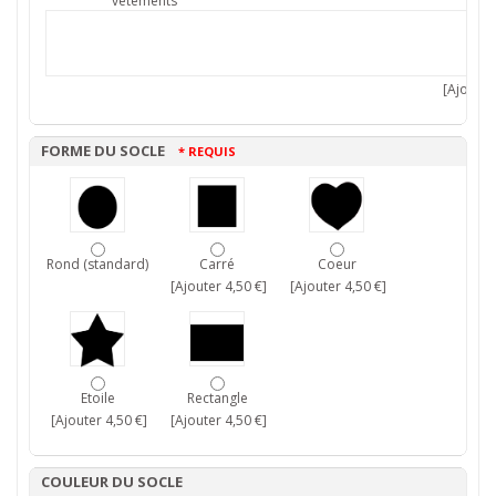
vêtements
[Ajouter 
FORME DU SOCLE
* REQUIS
Rond (standard)
Carré
Coeur
[Ajouter 4,50 €]
[Ajouter 4,50 €]
Etoile
Rectangle
[Ajouter 4,50 €]
[Ajouter 4,50 €]
COULEUR DU SOCLE