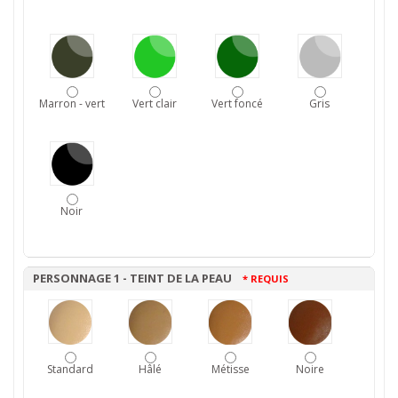
Marron - vert
Vert clair
Vert foncé
Gris
Noir
PERSONNAGE 1 - TEINT DE LA PEAU
* REQUIS
Standard
Hâlé
Métisse
Noire