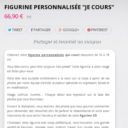
FIGURINE PERSONNALISÉE "JE COURS"
66,90 €
TTC
TWEET
PARTAGER
GOOGLE+
PINTEREST
Partager et recevoir un coupon
Obtenez votre
figurine personnalisée
qui court
mesurant de 16 à 18
cm.
Vous êtes connu pour être toujours très pressé? Cette figurine à votre image
est faites pour vous!
Votre tête sera sculptée entièrement à la main sur ce corps à partir de vos
photos par notre équipe d'artiste sculpteur spécialisé en expression faciale et
en modélisation.
Visage, coiffure, lunette... Chaque détail sera reproduit sur la base des
photos que vous fournissez.
Durant la réalisation, vous recevrez des photos que vous pourrez commenter
pour demander des retouches afin de parfaire la ressemblance et ainsi avoir
l'assurance de vous sentir heureux et satisfait de votre
figurine 3D
.
Choisissez votre figurine avec corps préfabriqué, vous trouverez une grande
variété de figurines :
mariage
,
sport
,
enfants
,
travail
,
fun
,
couple
,
sexy
,
mode
,