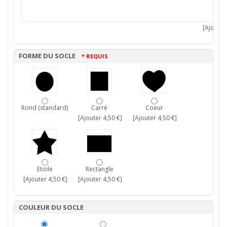
[Ajouter 
FORME DU SOCLE
* REQUIS
Rond (standard)
Carré
Coeur
[Ajouter 4,50 €]
[Ajouter 4,50 €]
Etoile
Rectangle
[Ajouter 4,50 €]
[Ajouter 4,50 €]
COULEUR DU SOCLE