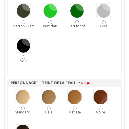
Marron - vert
Vert clair
Vert foncé
Gris
Noir
PERSONNAGE 1 - TEINT DE LA PEAU
* REQUIS
Standard
Hâlé
Métisse
Noire