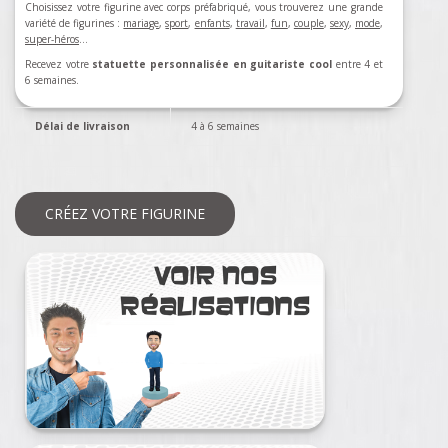
Choisissez votre figurine avec corps préfabriqué, vous trouverez une grande
variété de figurines :
mariage
,
sport
,
enfants
,
travail
,
fun
,
couple
,
sexy
,
mode
,
super-héros
…
Recevez votre
statuette personnalisée en guitariste cool
entre 4 et
6 semaines.
Délai de livraison
4 à 6 semaines
CRÉEZ VOTRE FIGURINE