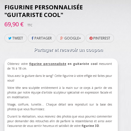
FIGURINE PERSONNALISÉE
"GUITARISTE COOL"
69,90 €
TTC
TWEET
PARTAGER
GOOGLE+
PINTEREST
Partager et recevoir un coupon
Obtenez votre
figurine personnalisée
en guitariste cool
mesurant
de 16 à 18 cm.
Vous avez la guitare dans le sang? Cette figurine à votre effigie est faites pour
vous!
Votre tête sera sculptée entièrement à la main sur ce corps à partir de vos
photos par notre équipe d'artiste sculpteur spécialisé en expression faciale et
en modélisation.
Visage, coiffure, lunette... Chaque détail sera reproduit sur la base des
photos que vous fournissez.
Durant la réalisation, vous recevrez des photos que vous pourrez commenter
pour demander des retouches afin de parfaire la ressemblance et ainsi avoir
l'assurance de vous sentir heureux et satisfait de votre
figurine 3D
.