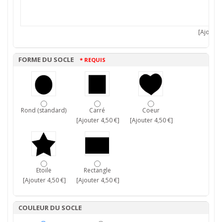
[Ajouter 
FORME DU SOCLE
* REQUIS
Rond (standard)
Carré
Coeur
[Ajouter 4,50 €]
[Ajouter 4,50 €]
Etoile
Rectangle
[Ajouter 4,50 €]
[Ajouter 4,50 €]
COULEUR DU SOCLE