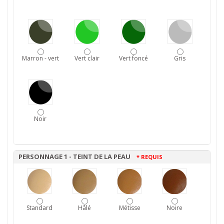
Marron - vert
Vert clair
Vert foncé
Gris
Noir
PERSONNAGE 1 - TEINT DE LA PEAU
* REQUIS
Standard
Hâlé
Métisse
Noire