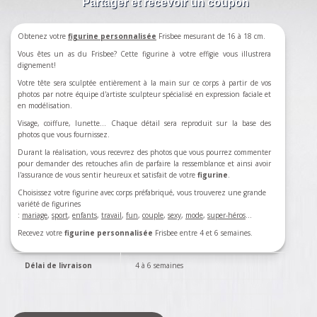
Partager et recevoir un coupon
Obtenez votre
figurine personnalisée
Frisbee mesurant de 16 à 18 cm.
Vous êtes un as du Frisbee? Cette figurine à votre effigie vous illustrera
dignement!
Votre tête sera sculptée entièrement à la main sur ce corps à partir de vos
photos par notre équipe d'artiste sculpteur spécialisé en expression faciale et
en modélisation.
Visage, coiffure, lunette... Chaque détail sera reproduit sur la base des
photos que vous fournissez.
Durant la réalisation, vous recevrez des photos que vous pourrez commenter
pour demander des retouches afin de parfaire la ressemblance et ainsi avoir
l'assurance de vous sentir heureux et satisfait de votre
figurine
.
Choisissez votre figurine avec corps préfabriqué, vous trouverez une grande
variété de figurines
:
mariage
,
sport
,
enfants
,
travail
,
fun
,
couple
,
sexy
,
mode
,
super-héros
…
Recevez votre
figurine personnalisée
Frisbee entre 4 et 6 semaines.
Délai de livraison
4 à 6 semaines