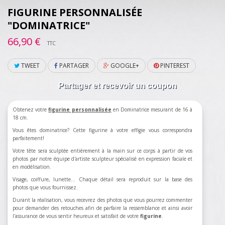
FIGURINE PERSONNALISÉE
"DOMINATRICE"
66,90 €
TTC
TWEET
PARTAGER
GOOGLE+
PINTEREST
Partager et recevoir un coupon
Obtenez votre
figurine personnalisée
en
Dominatrice mesurant de 16 à
18 cm.
Vous êtes dominatrice?
Cette figurine à votre effigie vous correspondra
parfaitement!
Votre tête sera sculptée entièrement à la main sur ce corps à partir de vos
photos par notre équipe d'artiste sculpteur spécialisé en expression faciale et
en modélisation.
Visage, coiffure, lunette... Chaque détail sera reproduit sur la base des
photos que vous fournissez.
Durant la réalisation, vous recevrez des photos que vous pourrez commenter
pour demander des retouches afin de parfaire la ressemblance et ainsi avoir
l'assurance de vous sentir heureux et satisfait de votre
figurine
.