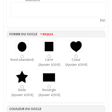
vêtements
[Ajouter 
FORME DU SOCLE
* REQUIS
Rond (standard)
Carré
Coeur
[Ajouter 4,50 €]
[Ajouter 4,50 €]
Etoile
Rectangle
[Ajouter 4,50 €]
[Ajouter 4,50 €]
COULEUR DU SOCLE