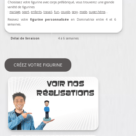
Choisissez votre figurine avec corps préfabriqué, vous trouverez une grande
variété de figurines
:
mariage
,
sport
,
enfants
,
travail
,
fun
,
couple
,
sexy
,
mode
,
super-héros
…
Recevez votre
figurine personnalisée
en Dominatrice entre 4 et 6
semaines.
Délai de livraison
4 à 6 semaines
CRÉEZ VOTRE FIGURINE