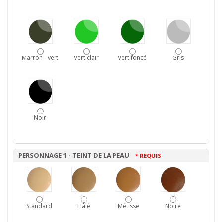
Marron - vert
Vert clair
Vert foncé
Gris
Noir
PERSONNAGE 1 - TEINT DE LA PEAU
* REQUIS
Standard
Hâlé
Métisse
Noire