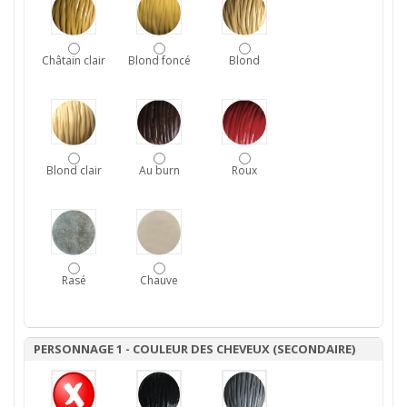
Châtain clair
Blond foncé
Blond
Blond clair
Au burn
Roux
Rasé
Chauve
PERSONNAGE 1 - COULEUR DES CHEVEUX (SECONDAIRE)