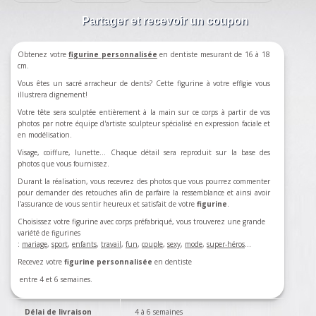
Partager et recevoir un coupon
Obtenez votre
figurine personnalisée
en dentiste mesurant de 16 à 18
cm.
Vous êtes un sacré arracheur de dents? Cette figurine à votre effigie vous
illustrera dignement!
Votre tête sera sculptée entièrement à la main sur ce corps à partir de vos
photos par notre équipe d'artiste sculpteur spécialisé en expression faciale et
en modélisation.
Visage, coiffure, lunette... Chaque détail sera reproduit sur la base des
photos que vous fournissez.
Durant la réalisation, vous recevrez des photos que vous pourrez commenter
pour demander des retouches afin de parfaire la ressemblance et ainsi avoir
l'assurance de vous sentir heureux et satisfait de votre
figurine
.
Choisissez votre figurine avec corps préfabriqué, vous trouverez une grande
variété de figurines
:
mariage
,
sport
,
enfants
,
travail
,
fun
,
couple
,
sexy
,
mode
,
super-héros
…
Recevez votre
figurine personnalisée
en dentiste
entre 4 et 6 semaines.
Délai de livraison
4 à 6 semaines