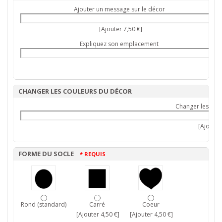
Ajouter un message sur le décor
[Ajouter 7,50 €]
Expliquez son emplacement
CHANGER LES COULEURS DU DÉCOR
Changer les cou
[Ajouter 
FORME DU SOCLE
* REQUIS
Rond (standard)
Carré
Coeur
[Ajouter 4,50 €]
[Ajouter 4,50 €]