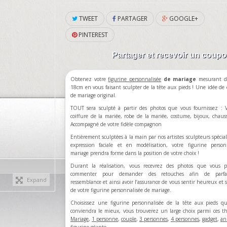
TWEET
PARTAGER
GOOGLE+
PINTEREST
Partager et recevoir un coup
Obtenez votre
figurine personnalisée
de
mariage
mesurant d
18cm en vous faisant sculpter de la tête aux pieds ! Une idée de
de mariage original.
TOUT sera sculpté à partir des photos que vous fournissez : V
coiffure de la mariée, robe de la mariée, costume, bijoux, chau
Accompagné de votre fidèle compagnon
Entièrement sculptées à la main par nos artistes sculpteurs spécial
expression faciale et en modélisation, votre figurine person
mariage prendra forme dans la position de votre choix !
Durant la réalisation, vous recevrez des photos que vous p
commenter pour demander des retouches afin de parfa
Expand
ressemblance et ainsi avoir l’assurance de vous sentir heureux et sa
de votre figurine personnalisée de mariage.
Choisissez une figurine personnalisée de la tête aux pieds q
conviendra le mieux, vous trouverez un large choix parmi ces t
Mariage
,
1 personne
,
couple
,
3 personnes
,
4 personnes
,
gadget
,
an