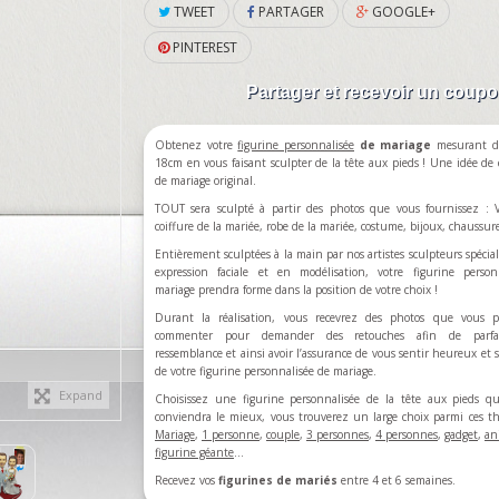
TWEET
PARTAGER
GOOGLE+
PINTEREST
Partager et recevoir un coup
Obtenez votre
figurine personnalisée
de
mariage
mesurant d
18cm en vous faisant sculpter de la tête aux pieds ! Une idée de
de mariage original.
TOUT sera sculpté à partir des photos que vous fournissez : V
coiffure de la mariée, robe de la mariée, costume, bijoux, chaussu
Entièrement sculptées à la main par nos artistes sculpteurs spécial
expression faciale et en modélisation, votre figurine person
mariage prendra forme dans la position de votre choix !
Durant la réalisation, vous recevrez des photos que vous p
commenter pour demander des retouches afin de parfa
ressemblance et ainsi avoir l’assurance de vous sentir heureux et sa
de votre figurine personnalisée de mariage.
Expand
Choisissez une figurine personnalisée de la tête aux pieds q
conviendra le mieux, vous trouverez un large choix parmi ces t
Mariage
,
1 personne
,
couple
,
3 personnes
,
4 personnes
,
gadget
,
an
figurine géante
...
Recevez vos
figurines de mariés
entre 4 et 6 semaines.