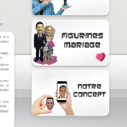
on
e 16 à
 cadeau
isages,
res…
isés en
nalisée
ourrez
ire la
tisfait
ui vous
hèmes :
imaux
,