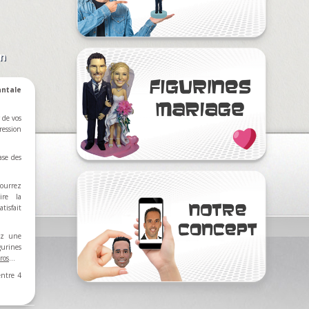
on
ntale
 de vos
ression
ase des
ourrez
ire la
tisfait
rez une
nes
ros
…
entre 4