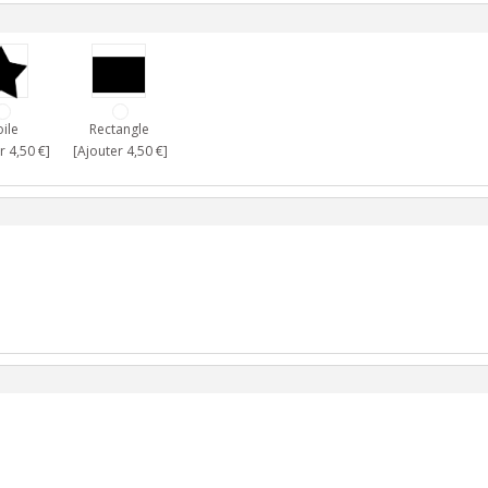
oile
Rectangle
r 4,50 €]
[Ajouter 4,50 €]