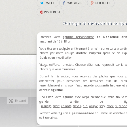
TWEET
PARTAGER
GOOGLE+
PINTEREST
Partager et recevoir un coup
Obtenez votre
figurine personnalisée
en Danseuse oria
mesurant de 16 à 18 cm.
Votre tête sera sculptée entièrement à la main sur ce corps à partir
photos par notre équipe d'artiste sculpteur spécialisé en exp
faciale et en modélisation.
Visage, coiffure, lunette... Chaque détail sera reproduit sur la b
photos que vous fournissez.
Durant la réalisation, vous recevrez des photos que vous p
commenter pour demander des retouches afin de parfa
ressemblance et ainsi avoir l'assurance de vous sentir heureux et sa
de votre
figurine
.
Choisissez votre figurine avec corps préfabriqué, vous trouve
Expand
grande variété de figuri
:
mariage
,
sport
,
enfants
,
travail
,
fun
,
couple
,
sexy
,
mode
,
super-hé
Recevez votre
figurine personnalisée
en Danseuse oriantale 
et 6 semaines.