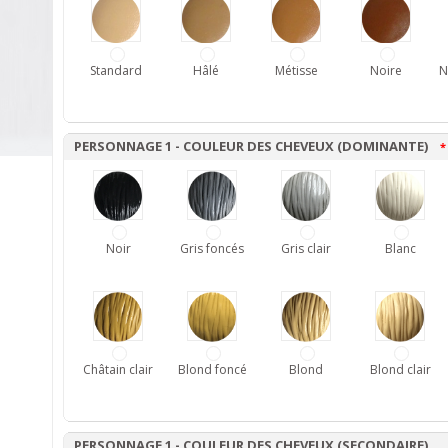
Standard
Hâlé
Métisse
Noire
N
PERSONNAGE 1 - COULEUR DES CHEVEUX (DOMINANTE)
*
Noir
Gris foncés
Gris clair
Blanc
Châtain clair
Blond foncé
Blond
Blond clair
PERSONNAGE 1 - COULEUR DES CHEVEUX (SECONDAIRE)