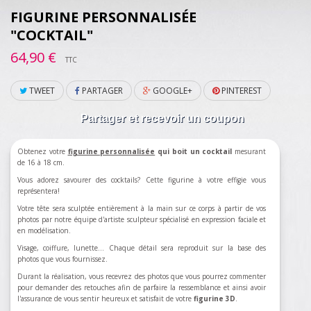
FIGURINE PERSONNALISÉE
"COCKTAIL"
64,90 €
TTC
TWEET
PARTAGER
GOOGLE+
PINTEREST
Partager et recevoir un coupon
Obtenez votre
figurine personnalisée
qui boit un cocktail
mesurant
de 16 à 18 cm.
Vous adorez savourer des cocktails? Cette figurine à votre effigie vous
représentera!
Votre tête sera sculptée entièrement à la main sur ce corps à partir de vos
photos par notre équipe d'artiste sculpteur spécialisé en expression faciale et
en modélisation.
Visage, coiffure, lunette... Chaque détail sera reproduit sur la base des
photos que vous fournissez.
Durant la réalisation, vous recevrez des photos que vous pourrez commenter
pour demander des retouches afin de parfaire la ressemblance et ainsi avoir
l'assurance de vous sentir heureux et satisfait de votre
figurine 3D
.