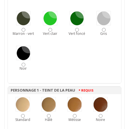
Marron - vert
Vert clair
Vert foncé
Gris
Noir
PERSONNAGE 1 - TEINT DE LA PEAU
* REQUIS
Standard
Hâlé
Métisse
Noire