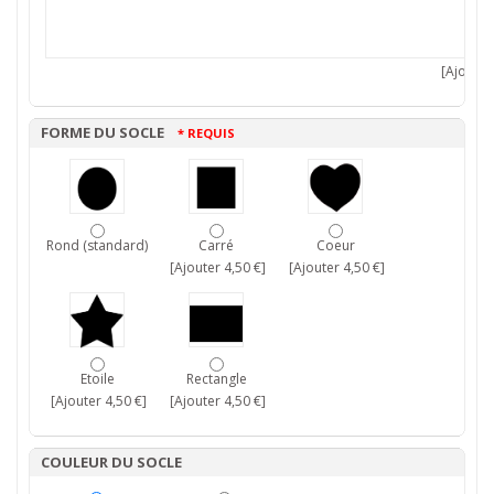
[Ajouter 
FORME DU SOCLE
* REQUIS
Rond (standard)
Carré
Coeur
[Ajouter 4,50 €]
[Ajouter 4,50 €]
Etoile
Rectangle
[Ajouter 4,50 €]
[Ajouter 4,50 €]
COULEUR DU SOCLE