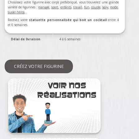
Choisissez votre figurine avec corps préfabriqué, vous trouverez une grande
variété de figurines :
mariage
,
sport
,
enfants
,
travail
,
fun
,
couple
,
sexy
,
mode
,
super-héros
…
Recevez votre
statuette personnalisée qui boit un cocktail
entre 4
et 6 semaines.
Délai de livraison
4 à 6 semaines
CRÉEZ VOTRE FIGURINE