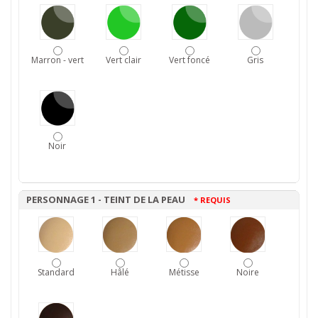
Marron - vert
Vert clair
Vert foncé
Gris
Noir
PERSONNAGE 1 - TEINT DE LA PEAU
* REQUIS
Standard
Hâlé
Métisse
Noire