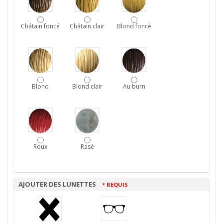
Châtain foncé
Châtain clair
Blond foncé
Blond
Blond clair
Au burn
Roux
Rasé
AJOUTER DES LUNETTES
* REQUIS