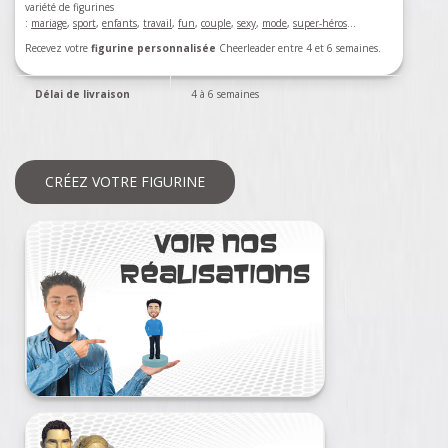
variété de figurines
:
mariage
,
sport
,
enfants
,
travail
,
fun
,
couple
,
sexy
,
mode
,
super-héros
…
Recevez votre
figurine personnalisée
Cheerleader entre 4 et 6 semaines.
Délai de livraison
4 à 6 semaines
CRÉEZ VOTRE FIGURINE