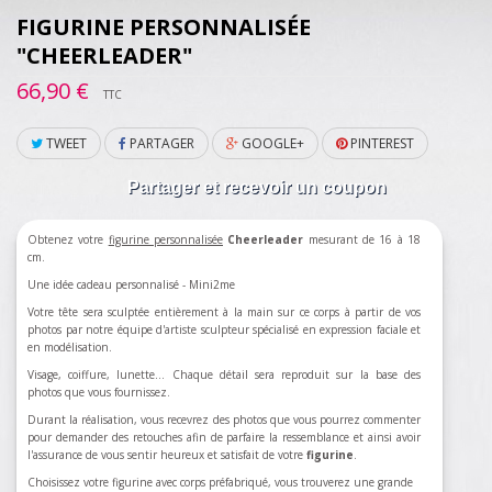
FIGURINE PERSONNALISÉE
"CHEERLEADER"
66,90 €
TTC
TWEET
PARTAGER
GOOGLE+
PINTEREST
Partager et recevoir un coupon
Obtenez votre
figurine personnalisée
Cheerleader
mesurant de 16 à 18
cm.
Une idée cadeau personnalisé - Mini2me
Votre tête sera sculptée entièrement à la main sur ce corps à partir de vos
photos par notre équipe d'artiste sculpteur spécialisé en expression faciale et
en modélisation.
Visage, coiffure, lunette... Chaque détail sera reproduit sur la base des
photos que vous fournissez.
Durant la réalisation, vous recevrez des photos que vous pourrez commenter
pour demander des retouches afin de parfaire la ressemblance et ainsi avoir
l'assurance de vous sentir heureux et satisfait de votre
figurine
.
Choisissez votre figurine avec corps préfabriqué, vous trouverez une grande