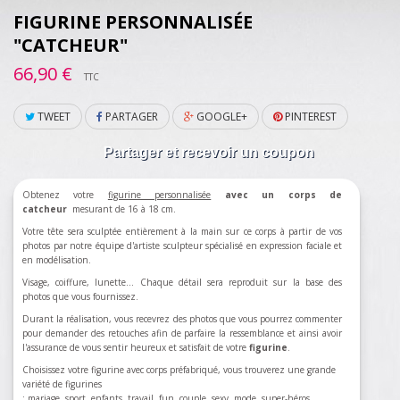
FIGURINE PERSONNALISÉE
"CATCHEUR"
66,90 €
TTC
TWEET
PARTAGER
GOOGLE+
PINTEREST
Partager et recevoir un coupon
Obtenez votre
figurine personnalisée
avec un corps de
catcheur
mesurant de 16 à 18 cm.
Votre tête sera sculptée entièrement à la main sur ce corps à partir de vos
photos par notre équipe d'artiste sculpteur spécialisé en expression faciale et
en modélisation.
Visage, coiffure, lunette... Chaque détail sera reproduit sur la base des
photos que vous fournissez.
Durant la réalisation, vous recevrez des photos que vous pourrez commenter
pour demander des retouches afin de parfaire la ressemblance et ainsi avoir
l'assurance de vous sentir heureux et satisfait de votre
figurine
.
Choisissez votre figurine avec corps préfabriqué, vous trouverez une grande
variété de figurines
:
mariage
,
sport
,
enfants
,
travail
,
fun
,
couple
,
sexy
,
mode
,
super-héros
…