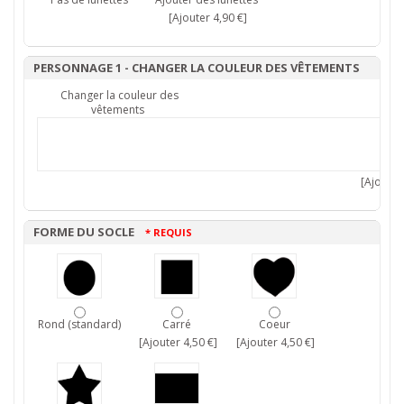
[Ajouter 4,90 €]
PERSONNAGE 1 - CHANGER LA COULEUR DES VÊTEMENTS
Changer la couleur des
vêtements
[Ajouter 
FORME DU SOCLE
* REQUIS
Rond (standard)
Carré
Coeur
[Ajouter 4,50 €]
[Ajouter 4,50 €]