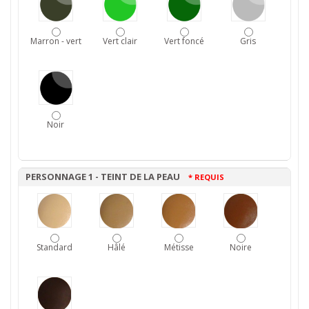
Marron - vert
Vert clair
Vert foncé
Gris
Noir
PERSONNAGE 1 - TEINT DE LA PEAU
* REQUIS
Standard
Hâlé
Métisse
Noire