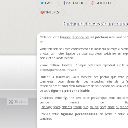
TWEET
PARTAGER
GOOGLE+
PINTEREST
Partager et recevoir un coup
Obtenez votre
figurine personnalisée
en pêcheur
mesurant de 1
cm.
Votre tête sera sculptée entièrement à la main sur ce corps à partir
photos par notre équipe d'artiste sculpteur spécialisé en exp
faciale et en modélisation.
Visage, coiffure, lunette... Chaque détail sera reproduit sur la b
photos que vous fournissez.
Durant la réalisation, vous recevrez des photos que vous p
commenter pour demander des retouches afin de parfa
ressemblance et ainsi avoir l'assurance de vous sentir heureux et sa
de votre
figurine personnalisable
.
Choisissez votre figurine avec corps préfabriqué, vous trouve
Expand
grande variété de figuri
:
mariage
,
sport
,
enfants
,
travail
,
fun
,
couple
,
sexy
,
mode
,
super-hé
Recevez votre
figurine personnalisée
en pêcheur entre 
semaines.