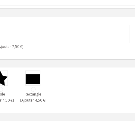
jouter 7,50 €]
oile
Rectangle
r 4,50 €]
[Ajouter 4,50 €]