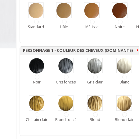
Standard
Hâlé
Métisse
Noire
N
PERSONNAGE 1 - COULEUR DES CHEVEUX (DOMINANTE)
*
Noir
Gris foncés
Gris clair
Blanc
Châtain clair
Blond foncé
Blond
Blond clair