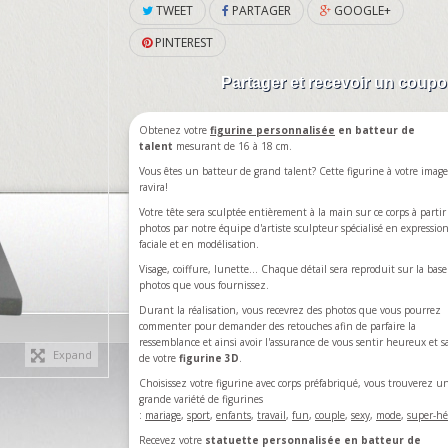
TWEET
PARTAGER
GOOGLE+
PINTEREST
Partager et recevoir un coup
Obtenez votre
figurine personnalisée
en batteur de
talent
mesurant de 16 à 18 cm.
Vous êtes un batteur de grand talent? Cette figurine à votre imag
ravira!
Votre tête sera sculptée entièrement à la main sur ce corps à partir
photos par notre équipe d'artiste sculpteur spécialisé en expressio
faciale et en modélisation.
Visage, coiffure, lunette... Chaque détail sera reproduit sur la base
photos que vous fournissez.
Durant la réalisation, vous recevrez des photos que vous pourrez
commenter pour demander des retouches afin de parfaire la
ressemblance et ainsi avoir l'assurance de vous sentir heureux et sa
Expand
de votre
figurine 3D
.
Choisissez votre figurine avec corps préfabriqué, vous trouverez u
grande variété de figurines
:
mariage
,
sport
,
enfants
,
travail
,
fun
,
couple
,
sexy
,
mode
,
super-hé
Recevez votre
statuette personnalisée en batteur de