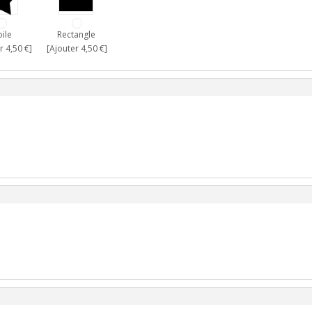
oile
Rectangle
r 4,50 €]
[Ajouter 4,50 €]