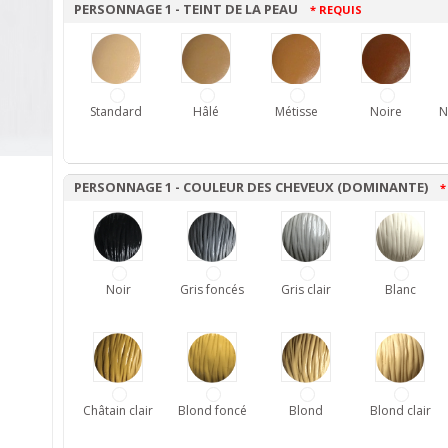
PERSONNAGE 1 - TEINT DE LA PEAU
* REQUIS
Standard
Hâlé
Métisse
Noire
N
PERSONNAGE 1 - COULEUR DES CHEVEUX (DOMINANTE)
*
Noir
Gris foncés
Gris clair
Blanc
Châtain clair
Blond foncé
Blond
Blond clair