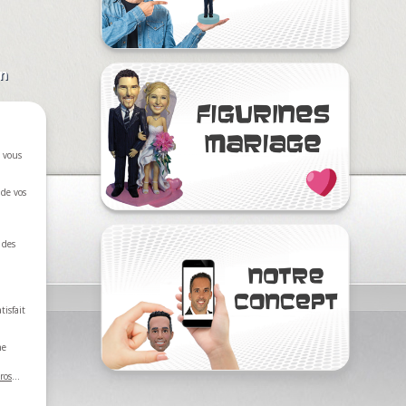
on
e vous
 de vos
n
 des
tisfait
ne
ros
…