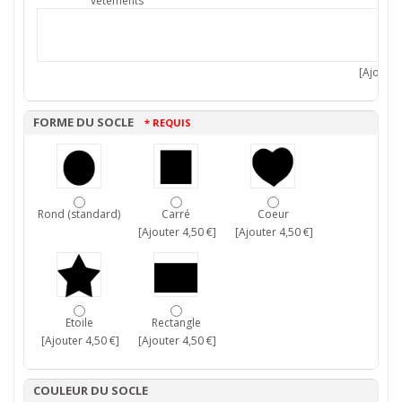
vêtements
[Ajouter 
FORME DU SOCLE
* REQUIS
Rond (standard)
Carré
Coeur
[Ajouter 4,50 €]
[Ajouter 4,50 €]
Etoile
Rectangle
[Ajouter 4,50 €]
[Ajouter 4,50 €]
COULEUR DU SOCLE