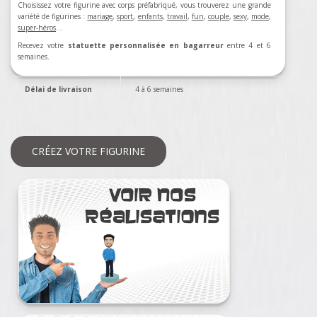
Choisissez votre figurine avec corps préfabriqué, vous trouverez une grande
variété de figurines :
mariage
,
sport
,
enfants
,
travail
,
fun
,
couple
,
sexy
,
mode
,
super-héros
…
Recevez votre
statuette personnalisée en bagarreur
entre 4 et 6
semaines.
Délai de livraison
4 à 6 semaines
CRÉEZ VOTRE FIGURINE