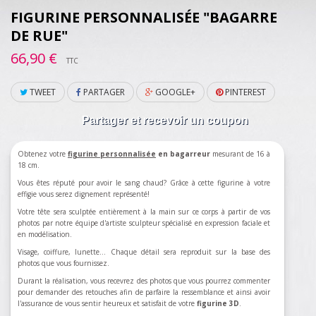
FIGURINE PERSONNALISÉE "BAGARRE
DE RUE"
66,90 €
TTC
TWEET
PARTAGER
GOOGLE+
PINTEREST
Partager et recevoir un coupon
Obtenez votre
figurine personnalisée
en bagarreur
mesurant de 16 à
18 cm.
Vous êtes réputé pour avoir le sang chaud? Grâce à cette figurine à votre
effigie vous serez dignement représenté!
Votre tête sera sculptée entièrement à la main sur ce corps à partir de vos
photos par notre équipe d'artiste sculpteur spécialisé en expression faciale et
en modélisation.
Visage, coiffure, lunette... Chaque détail sera reproduit sur la base des
photos que vous fournissez.
Durant la réalisation, vous recevrez des photos que vous pourrez commenter
pour demander des retouches afin de parfaire la ressemblance et ainsi avoir
l'assurance de vous sentir heureux et satisfait de votre
figurine 3D
.