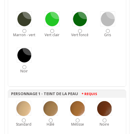
Marron - vert
Vert clair
Vert foncé
Gris
Noir
PERSONNAGE 1 - TEINT DE LA PEAU
* REQUIS
Standard
Hâlé
Métisse
Noire