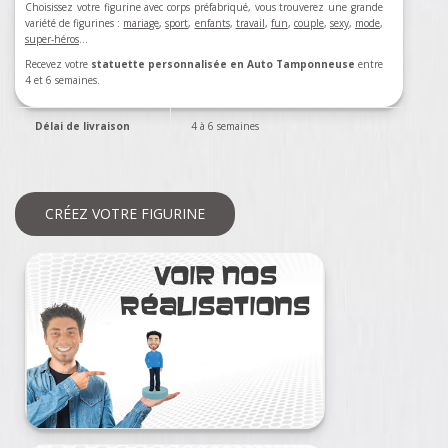
Choisissez votre figurine avec corps préfabriqué, vous trouverez une grande
variété de figurines :
mariage
,
sport
,
enfants
,
travail
,
fun
,
couple
,
sexy
,
mode
,
super-héros
…
Recevez votre
statuette personnalisée en Auto Tamponneuse
entre
4 et 6 semaines.
Délai de livraison
4 à 6 semaines
CRÉEZ VOTRE FIGURINE