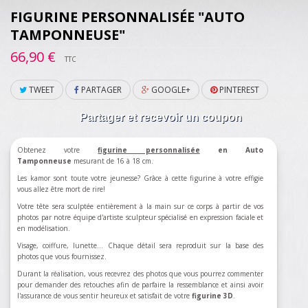
FIGURINE PERSONNALISÉE "AUTO
TAMPONNEUSE"
66,90 €
TTC
TWEET
PARTAGER
GOOGLE+
PINTEREST
Partager et recevoir un coupon
Obtenez votre
figurine personnalisée
en Auto
Tamponneuse
mesurant de 16 à 18 cm.
Les kamor sont toute votre jeunesse? Grâce à cette figurine à votre effigie
vous allez être mort de rire!
Votre tête sera sculptée entièrement à la main sur ce corps à partir de vos
photos par notre équipe d'artiste sculpteur spécialisé en expression faciale et
en modélisation.
Visage, coiffure, lunette... Chaque détail sera reproduit sur la base des
photos que vous fournissez.
Durant la réalisation, vous recevrez des photos que vous pourrez commenter
pour demander des retouches afin de parfaire la ressemblance et ainsi avoir
l'assurance de vous sentir heureux et satisfait de votre
figurine 3D
.