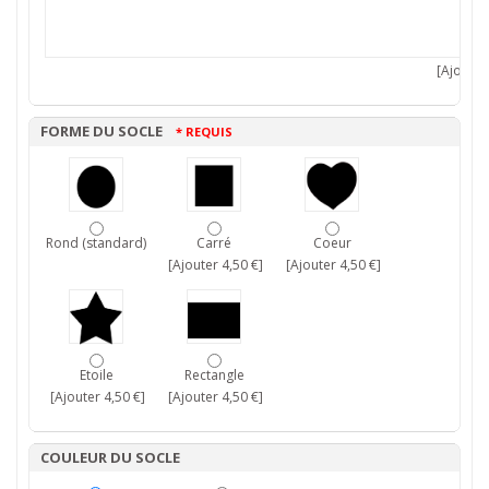
[Ajouter 
FORME DU SOCLE
* REQUIS
Rond (standard)
Carré
Coeur
[Ajouter 4,50 €]
[Ajouter 4,50 €]
Etoile
Rectangle
[Ajouter 4,50 €]
[Ajouter 4,50 €]
COULEUR DU SOCLE