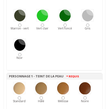
Marron - vert
Vert clair
Vert foncé
Gris
Noir
PERSONNAGE 1 - TEINT DE LA PEAU
* REQUIS
Standard
Hâlé
Métisse
Noire