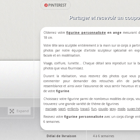
PINTEREST
Partager et recevoir un coup
Obtenez votre
figurine personnalisée
en ange
mesurant d
18 cm.
Votre tête sera sculptée entièrement à la main sur ce corps à partir
photos par notre équipe d'artiste sculpteur spécialisé en exp
faciale et en modélisation.
Visage, coiffure, lunette... Chaque détail sera reproduit sur la b
photos que vous fournissez.
Durant la réalisation, vous recevrez des photos que vous p
commenter pour demander des retouches afin de parfa
ressemblance et ainsi avoir l'assurance de vous sentir heureux et sa
de votre
figurine
.
Choisissez votre figurine parmi de nombreux modèles de corps, vo
trouverez une grande variété de thème de figurines
:
mariage
,
sport
,
enfants
,
travail
,
fun
,
couple
,
sexy
,
mode
,
super-hé
Expand
Recevez votre
figurine personnalisée
avec un corps d'ange ent
6 semaines.
Délai de livraison
4 à 6 semaines