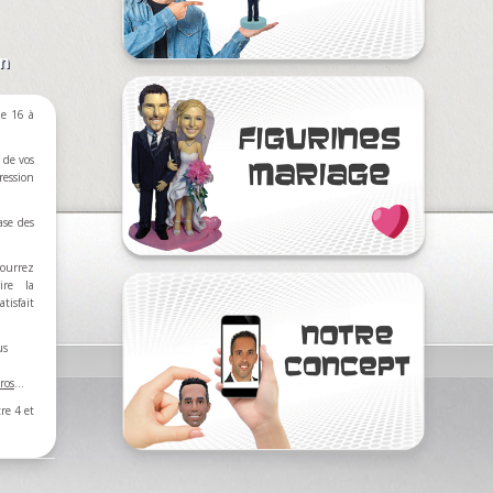
on
e 16 à
 de vos
ression
ase des
ourrez
ire la
tisfait
us
ros
…
re 4 et