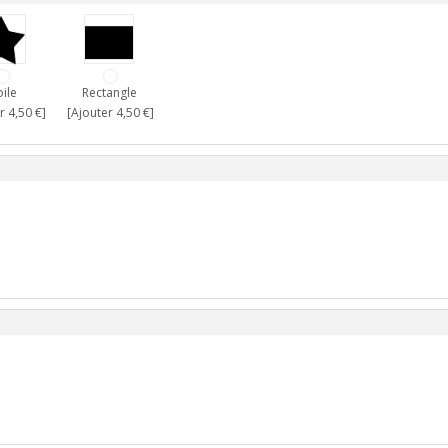
oile
Rectangle
r 4,50 €]
[Ajouter 4,50 €]