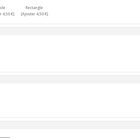
oile
Rectangle
r 4,50 €]
[Ajouter 4,50 €]