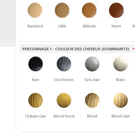
Standard
Hâlé
Métisse
Noire
N
PERSONNAGE 1 - COULEUR DES CHEVEUX (DOMINANTE)
*
Noir
Gris foncés
Gris clair
Blanc
Châtain clair
Blond foncé
Blond
Blond clair