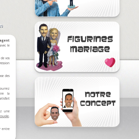
on
ent
avec le
 de vos
ression
ase des
ourrez
ire la
tisfait
rez une
couple
,
r
entre