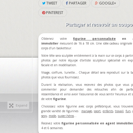
TWEET
PARTAGER
GOOGLE+
PINTEREST
Partager et recevoir un coup
Obtenez votre
figurine personnalisée
en ag
immobilier
mesurant de 16 à 18 cm. Une idée cadeau originale 
corps d'un basketteur.
Votre tête sera sculptée entièrement à la main sur ce corps à partir
photos par notre équipe d'artiste sculpteur spécialisé en exp
faciale et en modélisation.
Visage, coiffure, lunette... Chaque détail sera reproduit sur la b
photos que vous fournissez.
Durant la réalisation, vous recevrez des photos que vous p
commenter pour demander des retouches afin de parfa
ressemblance et ainsi avoir l'assurance de vous sentir heureux et sa
de votre
figurine
.
Expand
Choisissez votre figurine avec corps préfabriqué, vous trouve
grande variété de figurines :
mariage
,
sport
,
enfants
,
travail
,
fun
,
sexy
,
mode
,
super-héros
…
Recevez votre
figurine personnalisée en agent immobilie
4 et 6 semaines.