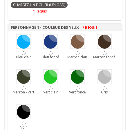
* Requis
PERSONNAGE 1 - COULEUR DES YEUX
* REQUIS
Bleu clair
Bleu foncé
Marron clair
Marron foncé
Marron - vert
Vert clair
Vert foncé
Gris
Noir