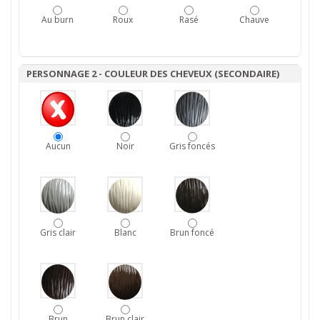
Au burn
Roux
Rasé
Chauve
PERSONNAGE 2 - COULEUR DES CHEVEUX (SECONDAIRE)
Aucun
Noir
Gris foncés
Gris clair
Blanc
Brun foncé
Brun
Brun clair