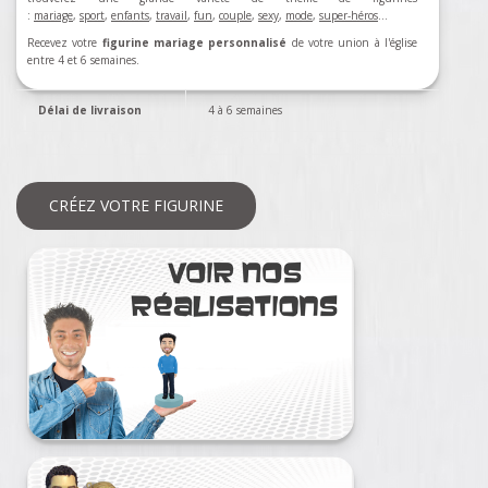
:
mariage
,
sport
,
enfants
,
travail
,
fun
,
couple
,
sexy
,
mode
,
super-héros
…
Recevez votre
figurine mariage personnalisé
de votre union à l'église
entre 4 et 6 semaines.
Délai de livraison
4 à 6 semaines
CRÉEZ VOTRE FIGURINE