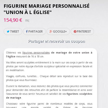
FIGURINE MARIAGE PERSONNALISÉ
"UNION À L ÉGLISE"
154,90 €
TTC
TWEET
PARTAGER
GOOGLE+
PINTEREST
Partager et recevoir un coupon
Obtenez vos
figurines personnalisées
de mariage de votre union à
l'église
mesurant de 16 à 18 cm.
Vos têtes seront sculptées entièrement à la main sur ces corps à partir de vos
photos par notre équipe d'artiste sculpteur spécialisé en expression faciale et
en modélisation.
Visages, coiffures, lunettes... Chaque détail sera reproduit sur la base des
photos que vous fournissez.
Durant la réalisation, vous recevrez des photos que vous pourrez commenter
pour demander des retouches afin de parfaire la ressemblance et ainsi avoir
l'assurance de vous sentir heureux et satisfait de vos
figurines sculptées
de mariage
.
Choisissez votre figurine parmi de nombreux modèles de corps, vous
trouverez une grande variété de thème de figurines