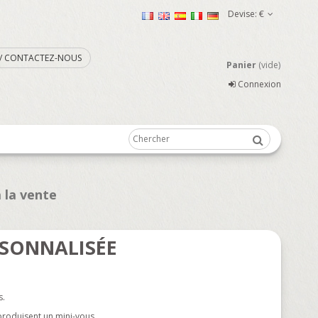
Devise:
€
. / CONTACTEZ-NOUS
Panier
(vide)
Connexion
 la vente
SONNALISÉE
s.
eproduisent un mini-vous.