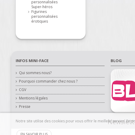
personnalisées
Super-héros
Figurines
personnalisées
érotiques
INFOS MINI-FACE
BLOG
Qui sommes nous?
Pourquoi commander chez nous ?
CGV
Mentions légales
Presse
Newslett
Notre site utilise des cookies pour vous offrir le meilleur service. En
EN SAVOIR PLUS