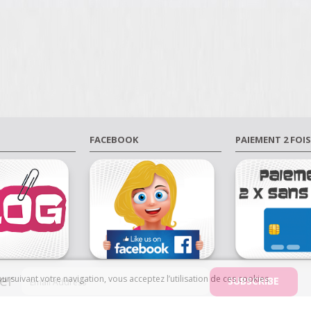
FACEBOOK
PAIEMENT 2 FOIS
er
 poursuivant votre navigation, vous acceptez l’utilisation de ces cookies.