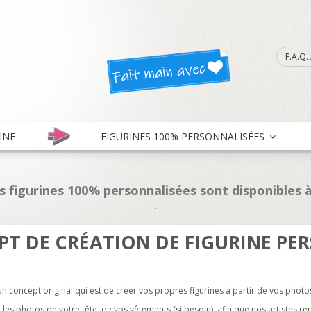
F.A.Q
INE
FIGURINES 100% PERSONNALISÉES
es figurines 100% personnalisées sont disponibles à
.
PT
DE CRÉATION DE FIGURINE
PER
concept original qui est de créer vos propres figurines à partir de vos photo
r les photos de votre tête, de vos vêtements (si besoin), afin que nos artistes r