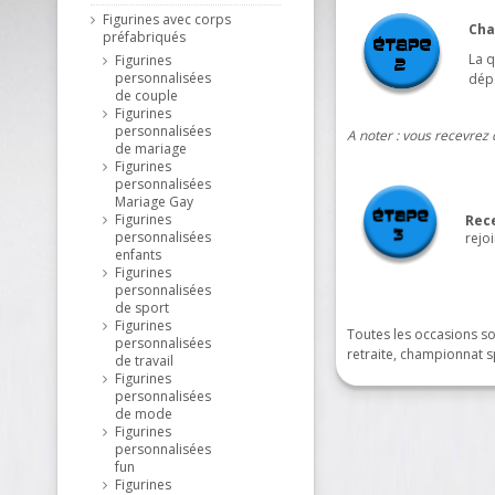
Figurines avec corps
Cha
préfabriqués
La q
Figurines
personnalisées
dép
de couple
Figurines
personnalisées
A noter : vous recevrez 
de mariage
Figurines
personnalisées
Mariage Gay
Figurines
Rec
personnalisées
rejoi
enfants
Figurines
personnalisées
de sport
Figurines
Toutes les occasions so
personnalisées
retraite, championnat s
de travail
Figurines
personnalisées
de mode
Figurines
personnalisées
fun
Figurines