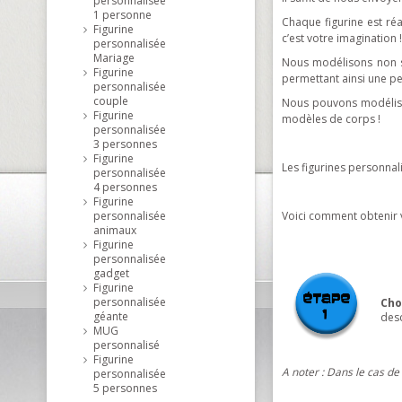
personnalisée
1 personne
Chaque figurine est réal
Figurine
c’est votre imagination !
personnalisée
Mariage
Nous modélisons non se
Figurine
permettant ainsi une pe
personnalisée
couple
Nous pouvons modéliser
Figurine
modèles de corps !
personnalisée
3 personnes
Figurine
Les figurines personna
personnalisée
4 personnes
Figurine
personnalisée
Voici comment obtenir v
animaux
Figurine
personnalisée
gadget
Figurine
personnalisée
Cho
géante
desc
MUG
personnalisé
Figurine
A noter : Dans le cas de
personnalisée
5 personnes