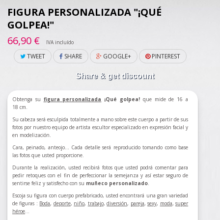
FIGURA PERSONALIZADA "¡QUÉ
GOLPEA!"
66,90 €
IVA incluído
TWEET
SHARE
GOOGLE+
PINTEREST
Share & get discount
Obtenga su
figura personalizada
¡Qué golpea!
que mide de 16 a
18 cm.
Su cabeza será esculpida totalmente a mano sobre este cuerpo a partir de sus
fotos por nuestro equipo de artista escultor especializado en expresión facial y
en modelización.
Cara, peinado, anteojo... Cada detalle será reproducido tomando como base
las fotos que usted proporcione.
Durante la realización, usted recibirá fotos que usted podrá comentar para
pedir retoques con el fin de perfeccionar la semejanza y así estar seguro de
sentirse feliz y satisfecho con su
muñeco personalizado
.
Escoja su figura con cuerpo prefabricado, usted encontrará una gran variedad
de figuras :
Boda
,
deporte
,
niño
,
trabajo
,
divers
ión
,
pareja
,
sexy
,
moda
,
super
héroe
...