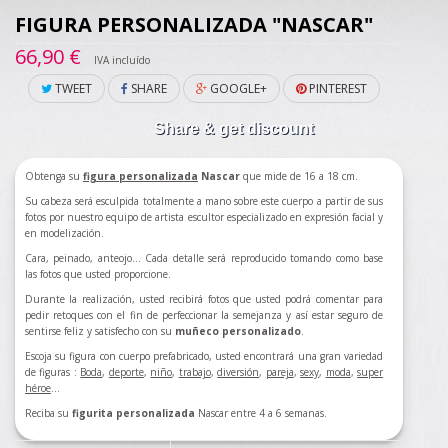
FIGURA PERSONALIZADA "NASCAR"
66,90 €
IVA incluído
TWEET
SHARE
GOOGLE+
PINTEREST
Share & get discount
Obtenga su
figura personalizada
Nascar
que mide de 16 a 18 cm.
Su cabeza será esculpida totalmente a mano sobre este cuerpo a partir de sus
fotos por nuestro equipo de artista escultor especializado en expresión facial y
en modelización.
Cara, peinado, anteojo... Cada detalle será reproducido tomando como base
las fotos que usted proporcione.
Durante la realización, usted recibirá fotos que usted podrá comentar para
pedir retoques con el fin de perfeccionar la semejanza y así estar seguro de
sentirse feliz y satisfecho con su
muñeco personalizado
.
Escoja su figura con cuerpo prefabricado, usted encontrará una gran variedad
de figuras :
Boda
,
deporte
,
niño
,
trabajo
,
divers
ión
,
pareja
,
sexy
,
moda
,
super
héroe
...
Reciba su
figurita personalizada
Nascar entre 4 a 6 semanas.