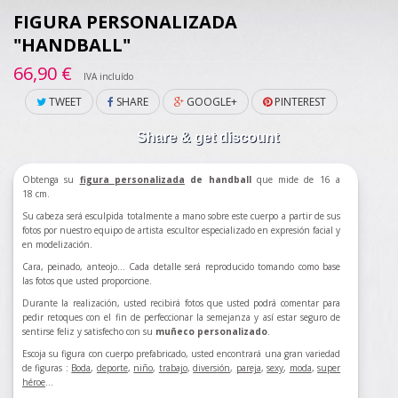
FIGURA PERSONALIZADA
"HANDBALL"
66,90 €
IVA incluído
TWEET
SHARE
GOOGLE+
PINTEREST
Share & get discount
Obtenga su
figura personalizada
de handball
que mide de 16 a
18 cm.
Su cabeza será esculpida totalmente a mano sobre este cuerpo a partir de sus
fotos por nuestro equipo de artista escultor especializado en expresión facial y
en modelización.
Cara, peinado, anteojo... Cada detalle será reproducido tomando como base
las fotos que usted proporcione.
Durante la realización, usted recibirá fotos que usted podrá comentar para
pedir retoques con el fin de perfeccionar la semejanza y así estar seguro de
sentirse feliz y satisfecho con su
muñeco personalizado
.
Escoja su figura con cuerpo prefabricado, usted encontrará una gran variedad
de figuras :
Boda
,
deporte
,
niño
,
trabajo
,
divers
ión
,
pareja
,
sexy
,
moda
,
super
héroe
...