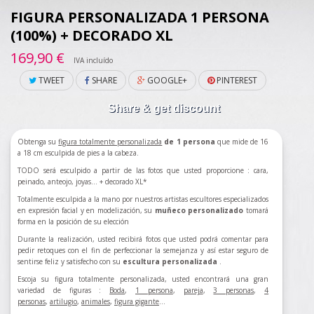
FIGURA PERSONALIZADA 1 PERSONA
(100%) + DECORADO XL
169,90 €
IVA incluído
TWEET
SHARE
GOOGLE+
PINTEREST
Share & get discount
Obtenga su
figura totalmente personalizada
de 1 persona
que mide de 16
a 18 cm esculpida de pies a la cabeza.
TODO será esculpido a partir de las fotos que usted proporcione : cara,
peinado, anteojo, joyas... + decorado XL*
Totalmente esculpida a la mano por nuestros artistas escultores especializados
en expresión facial y en modelización, su
muñeco personalizado
tomará
forma en la posición de su elección
Durante la realización, usted recibirá fotos que usted podrá comentar para
pedir retoques con el fin de perfeccionar la semejanza y así estar seguro de
sentirse feliz y satisfecho con su
escultura personalizada
.
Escoja su figura totalmente personalizada, usted encontrará una gran
variedad de figuras :
Boda
,
1 persona
,
pareja
,
3 personas
,
4
personas
,
artilugio
,
animales
,
figura gigante
...